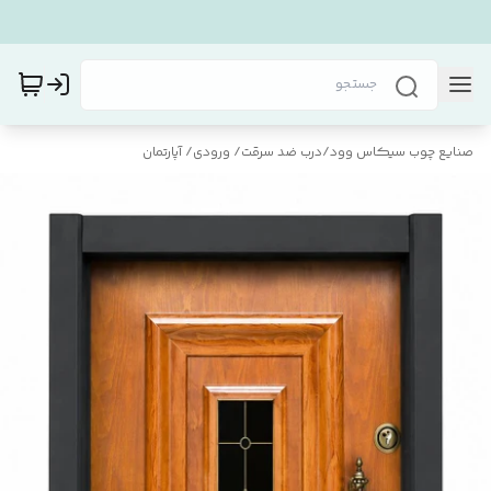
صنایع چوب سیکاس وود
/
درب ضد سرقت/ ورودی/ آپارتمان