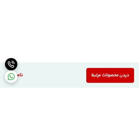
⚠️ بررسی کالا هنگام تحویل
خریدار موظف است
در زمان تحویل کالا از راننده اسنپ یا عامل باربری، درب را
به‌طور کامل بررسی کند
.
در صورت مشاهده هرگونه
آسیب یا ایراد ظاهری
، لازم است
بلافاصله
موضوع به پشتیبانی شرکت اطلاع داده شود
.
ℹ️ توضیح درباره اختلاف قیمت
در خصوص
اختلاف قیمت (کمتر یا بیشتر) محصولات مشابه ما با سایر
همکاران
هیچ اظهار نظری نمی‌کنیم. این کار نه حرفه‌ای است و نه
ناموجود
دیدن محصولات مرتبط
امکان‌پذیر؛ چراکه ما کیفیت و اعتبار کاری خودمان را فدای قیمت
گذاری های احساسی نمیکنیم و ضمن اینکه
نوع ساخت، کیفیت
متریال و شرایط تولید در هر کارخانه‌ای متفاوت از هم هستند
.
ما محصولات خود را
کاملاً واقعی و منحصر به تولید خودمان
و با
کارشناسی
بسیار دقیق
قیمت‌گذاری می‌کنیم.