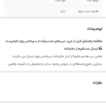
یراق آلات
تیپ ترک
قابلیت ضد دیلم
دارد
ضخامت ورق
1.25 میلیمتر
توضیحات
نوع روکش
راش , پوشش رنگ
مطالعه راهنمای قبل از خرید درب‌های ضدسرقت از سیکاس وود الزامیست
ابعاد درب با چهار
کف 18 *عرض 110 * ارتفاع 210
🏭 ارسال مستقیم از کارخانه
چوب
تمامی درب‌ها مستقیماً از انبار کارخانه سیکاس وود ارسال می گردد؛
پروفیل عرضی
4 شاخه
بنابراین هیچ واسطه‌ای در فروش وجود ندارد و محصول را با قیمت واقعی
داخلی
تولیدی دریافت می‌کنید.
ورق امنیتی داخلی
100% سراسری
🔧 ارسال کامل درب
نظرات
تمامی درب‌های ضدسرقت همراه با چهارچوب کامل و یراق‌آلات ارسال
می‌شوند و برای نصب نیازی به خرید یراق اضافی ندارید.
✅ کنترل کیفیت