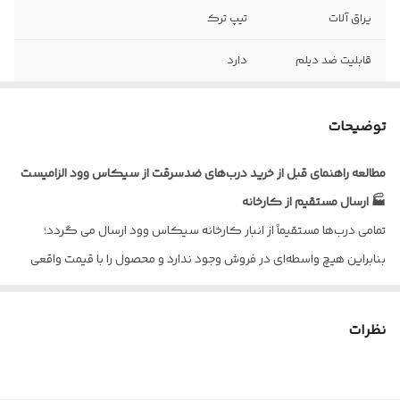
یراق آلات
تیپ ترک
قابلیت ضد دیلم
دارد
ضخامت ورق
1.25 میلیمتر
توضیحات
نوع روکش
راش , پوشش رنگ
مطالعه راهنمای قبل از خرید درب‌های ضدسرقت از سیکاس وود الزامیست
ابعاد درب با چهار
کف 18 *عرض 110 * ارتفاع 210
🏭 ارسال مستقیم از کارخانه
چوب
تمامی درب‌ها مستقیماً از انبار کارخانه سیکاس وود ارسال می گردد؛
پروفیل عرضی
4 شاخه
بنابراین هیچ واسطه‌ای در فروش وجود ندارد و محصول را با قیمت واقعی
داخلی
تولیدی دریافت می‌کنید.
ورق امنیتی داخلی
100% سراسری
🔧 ارسال کامل درب
نظرات
تمامی درب‌های ضدسرقت همراه با چهارچوب کامل و یراق‌آلات ارسال
می‌شوند و برای نصب نیازی به خرید یراق اضافی ندارید.