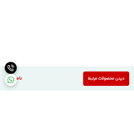
درب MDF
می‌باشد.
⚠️ بررسی کالا هنگام تحویل
خریدار موظف است
در زمان تحویل کالا از راننده اسنپ یا عامل باربری، درب را
به‌طور کامل بررسی کند
.
در صورت مشاهده هرگونه
آسیب یا ایراد ظاهری
، لازم است
بلافاصله
موضوع به پشتیبانی شرکت اطلاع داده شود
.
ℹ️ توضیح درباره اختلاف قیمت
در خصوص
اختلاف قیمت (کمتر یا بیشتر) محصولات مشابه ما با سایر
همکاران
هیچ اظهار نظری نمی‌کنیم. این کار نه حرفه‌ای است و نه
ناموجود
دیدن محصولات مرتبط
امکان‌پذیر؛ چراکه ما کیفیت و اعتبار کاری خودمان را فدای قیمت
گذاری های احساسی نمیکنیم و ضمن اینکه
نوع ساخت، کیفیت
متریال و شرایط تولید در هر کارخانه‌ای متفاوت از هم هستند
.
ما محصولات خود را
کاملاً واقعی و منحصر به تولید خودمان
و با
کارشناسی
بسیار دقیق
قیمت‌گذاری می‌کنیم.