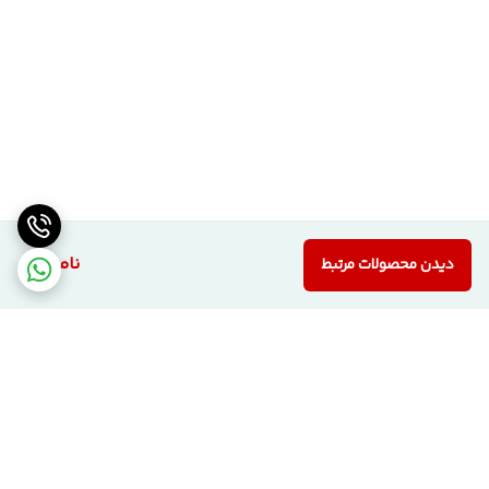
⚠️ بررسی کالا هنگام تحویل
خریدار موظف است
در زمان تحویل کالا از راننده اسنپ یا عامل باربری، درب را
به‌طور کامل بررسی کند
.
در صورت مشاهده هرگونه
آسیب یا ایراد ظاهری
، لازم است
بلافاصله
موضوع به پشتیبانی شرکت اطلاع داده شود
.
ℹ️ توضیح درباره اختلاف قیمت
در خصوص
اختلاف قیمت (کمتر یا بیشتر) محصولات مشابه ما با سایر
همکاران
هیچ اظهار نظری نمی‌کنیم. این کار نه حرفه‌ای است و نه
ناموجود
دیدن محصولات مرتبط
امکان‌پذیر؛ چراکه ما کیفیت و اعتبار کاری خودمان را فدای قیمت
گذاری های احساسی نمیکنیم و ضمن اینکه
نوع ساخت، کیفیت
متریال و شرایط تولید در هر کارخانه‌ای متفاوت از هم هستند
.
ما محصولات خود را
کاملاً واقعی و منحصر به تولید خودمان
و با
کارشناسی
بسیار دقیق
قیمت‌گذاری می‌کنیم.