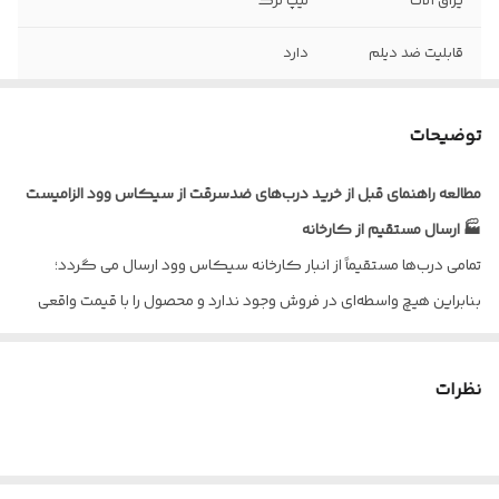
یراق آلات
تیپ ترک
قابلیت ضد دیلم
دارد
ضخامت ورق
1.25 میلیمتر
توضیحات
نوع روکش
راش , پوشش رنگ
مطالعه راهنمای قبل از خرید درب‌های ضدسرقت از سیکاس وود الزامیست
ابعاد درب با چهار
کف 18 *عرض 110 * ارتفاع 210
🏭 ارسال مستقیم از کارخانه
چوب
تمامی درب‌ها مستقیماً از انبار کارخانه سیکاس وود ارسال می گردد؛
پروفیل عرضی
4 شاخه
بنابراین هیچ واسطه‌ای در فروش وجود ندارد و محصول را با قیمت واقعی
داخلی
تولیدی دریافت می‌کنید.
ورق امنیتی داخلی
100% سراسری
🔧 ارسال کامل درب
نظرات
تمامی درب‌های ضدسرقت همراه با چهارچوب کامل و یراق‌آلات ارسال
می‌شوند و برای نصب نیازی به خرید یراق اضافی ندارید.
✅ کنترل کیفیت