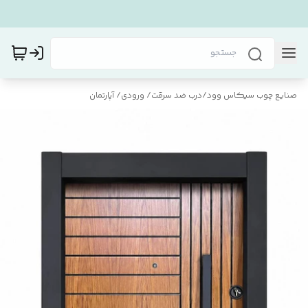
صنایع چوب سیکاس وود
/
درب ضد سرقت/ ورودی/ آپارتمان