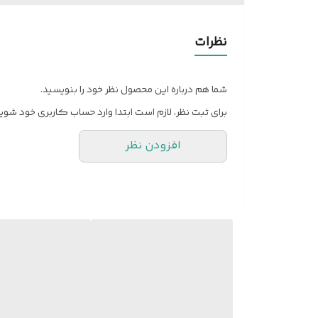
ورق امنیتی داخلی
تمامی درب‌های ضدسرقت همراه با چهارچوب کامل و یراق‌آلا
✅ کنترل کیفیت
نظرات
تمامی محصولات قبل از ارسال توسط واحد کنترل کیفیت بر
🚚 ارسال به سراسر کشور
شما هم درباره این محصول نظر خود را بنویسید.
ارسال سفارش به تمام شهرها و روستاهای کشور امکان‌پذ
برای ثبت نظر، لازم است ابتدا وارد حساب کاربری خود شوید
💰 هزینه ارسال
افزودن نظر
هزینه ارسال از درب کارخانه تهران تا محل مشتری بر عهده
🔐 انتخاب نوع قفل
تمام قیمت‌های سایت بر اساس قفل ایرانی محاسبه شده 
امکان انتخاب قفل کاله ترکیه نیز وجود دارد که با انت
🟧 نحوه ارسال و هزینه حمل
میانگین هزینه حمل در کشور حدود ۱ میلیون تومان است و بسته به شهر مقصد متغیر می‌باشد.
• تهران و حومه: ارسال با ناوگان اسنپ
• و شهرستان‌ها: ارسال از طریق باربری انجام میشود