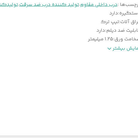
چسب‌ها :
درب داخلی مقاوم
،
تولید کننده درب ضد سرقت
،
تولیدکن
ستگیره
:
دارد
اق آلات
:
تیپ ترک
بلیت ضد دیلم
:
دارد
خامت ورق
:
1.25 میلیمتر
وع روکش
:
راش , پوشش رنگ
مایش بیشتر
عاد درب با چهار چوب
:
کف 18 *عرض 110 * ارتفاع 210
روفیل عرضی داخلی
:
4 شاخه
ق امنیتی داخلی
:
100% سراسری