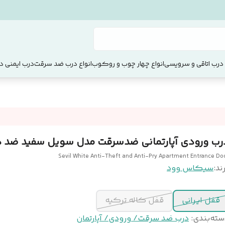
 درب اتاقی و سرویسی
انواع چهار چوب و روکوب
انواع درب ضد سرقت
درب ایمنی دو
رب ورودی آپارتمانی ضدسرقت مدل سویل سفید ضد د
Sevil White Anti-Theft and Anti-Pry Apartment Entrance Do
ند:
سیکاس وود
قفل ایرانی
قفل کاله ترکیه
سته‌بندی
:
درب ضد سرقت/ ورودی/ آپارتمان