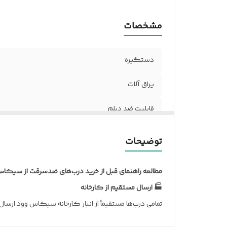
مشخصات
دستگیره
یراق آلات
قابلیت ضد دیلم
ضخامت ورق
توضیحات
نوع روکش
مطالعه راهنمای قبل از خرید درب‌های ضدسرقت از سیکاس
ابعاد درب با چهار چوب
🏭 ارسال مستقیم از کارخانه
تمامی درب‌ها مستقیماً از انبار کارخانه سیکاس وود ارسا
پروفیل عرضی داخلی
🔧 ارسال کامل درب