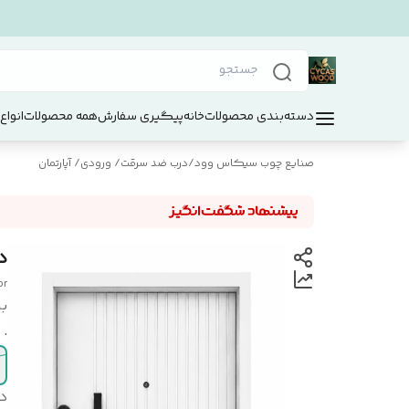
دسته‌بندی محصولات
خانه
پیگیری سفارش
همه محصولات
انواع
صنایع چوب سیکاس وود
/
درب ضد سرقت/ ورودی/ آپارتمان
د
or
بر
.
د