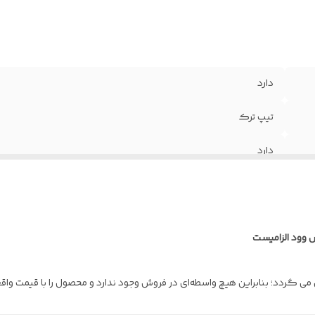
دارد
تیپ ترک
دارد
1.25 میلیمتر
راش , پوشش رنگ
 وود الزامیست
کف 18 *عرض 110 * ارتفاع 210
ل می گردد؛ بنابراین هیچ واسطه‌ای در فروش وجود ندارد و محصول را با قیمت وا
4 شاخه