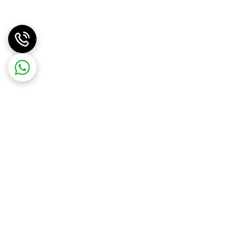
تند
.