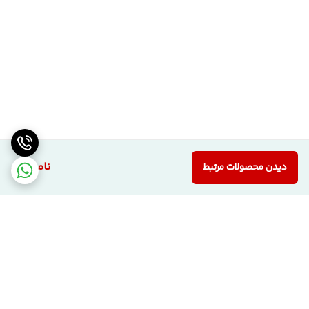
⚠️ بررسی کالا هنگام تحویل
خریدار موظف است
در زمان تحویل کالا از راننده اسنپ یا عامل باربری، درب را
به‌طور کامل بررسی کند
.
در صورت مشاهده هرگونه
آسیب یا ایراد ظاهری
، لازم است
بلافاصله
موضوع به پشتیبانی شرکت اطلاع داده شود
.
ℹ️ توضیح درباره اختلاف قیمت
در خصوص
اختلاف قیمت (کمتر یا بیشتر) محصولات مشابه ما با سایر
همکاران
هیچ اظهار نظری نمی‌کنیم. این کار نه حرفه‌ای است و نه
ناموجود
دیدن محصولات مرتبط
امکان‌پذیر؛ چراکه ما کیفیت و اعتبار کاری خودمان را فدای قیمت
گذاری های احساسی نمیکنیم و ضمن اینکه
نوع ساخت، کیفیت
متریال و شرایط تولید در هر کارخانه‌ای متفاوت از هم هستند
.
ما محصولات خود را
کاملاً واقعی و منحصر به تولید خودمان
و با
کارشناسی
بسیار دقیق
قیمت‌گذاری می‌کنیم.