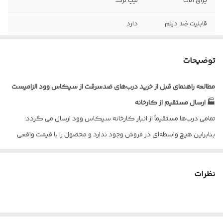
یراق آلات
تیپ ترک
قابلیت ضد دیلم
دارد
ضخامت ورق
1.25 میلیمتر
توضیحات
نوع روکش
راش , پوشش رنگ
مطالعه راهنمای قبل از خرید درب‌های ضدسرقت از سیکاس وود الزامیست
ابعاد درب با چهار
کف 18 *عرض 110 * ارتفاع 210
🏭 ارسال مستقیم از کارخانه
چوب
تمامی درب‌ها مستقیماً از انبار کارخانه سیکاس وود ارسال می گردد؛
پروفیل عرضی
4 شاخه
بنابراین هیچ واسطه‌ای در فروش وجود ندارد و محصول را با قیمت واقعی
داخلی
تولیدی دریافت می‌کنید.
ورق امنیتی داخلی
100% سراسری
🔧 ارسال کامل درب
نظرات
تمامی درب‌های ضدسرقت همراه با چهارچوب کامل و یراق‌آلات ارسال
می‌شوند و برای نصب نیازی به خرید یراق اضافی ندارید.
✅ کنترل کیفیت