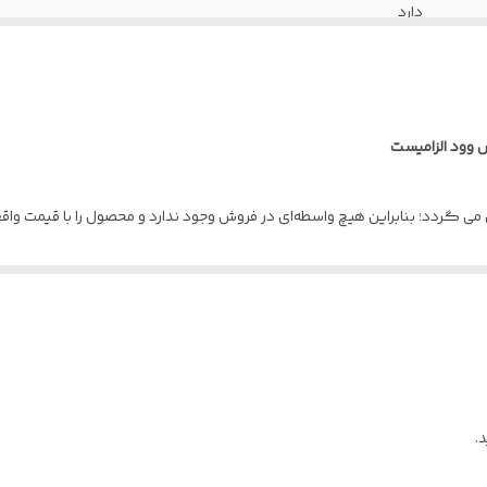
دارد
1.25 میلیمتر
راش , پوشش رنگ
 وود الزامیست
کف 18 *عرض 110 * ارتفاع 210
ل می گردد؛ بنابراین هیچ واسطه‌ای در فروش وجود ندارد و محصول را با قیمت وا
4 شاخه
100% سراسری
ت ارسال می‌شوند و برای نصب نیازی به خرید یراق اضافی ندارید.
رسی می‌شوند تا درب بدون ایراد و با سلامت کامل به دست شما برسد.
یر است.
.