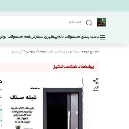
دسته‌بندی محصولات
خانه
پیگیری سفارش
همه محصولات
انواع
صنایع چوب سیکاس وود
/
درب ضد سرقت/ ورودی/ آپارتمان
د
or
بر
.
د