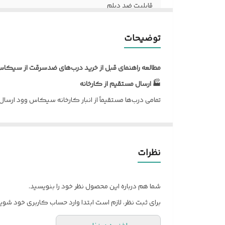
قابلیت ضد دیلم
ضخامت ورق
توضیحات
نوع روکش
مطالعه راهنمای قبل از خرید درب‌های ضدسرقت از سیکاس
ابعاد درب با چهار چوب
🏭 ارسال مستقیم از کارخانه
تمامی درب‌ها مستقیماً از انبار کارخانه سیکاس وود ارسا
پروفیل عرضی داخلی
🔧 ارسال کامل درب
ورق امنیتی داخلی
تمامی درب‌های ضدسرقت همراه با چهارچوب کامل و یراق‌آلا
✅ کنترل کیفیت
نظرات
تمامی محصولات قبل از ارسال توسط واحد کنترل کیفیت بر
🚚 ارسال به سراسر کشور
شما هم درباره این محصول نظر خود را بنویسید.
ارسال سفارش به تمام شهرها و روستاهای کشور امکان‌پذ
برای ثبت نظر، لازم است ابتدا وارد حساب کاربری خود شوید
💰 هزینه ارسال