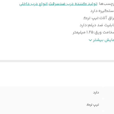
چسب‌ها :
تولید کننده درب ضدسرقت
،
انواع درب داخلی
ستگیره
:
دارد
اق آلات
:
تیپ ترک
بلیت ضد دیلم
:
دارد
خامت ورق
:
1.25 میلیمتر
وع روکش
:
راش , پوشش رنگ
مایش بیشتر
عاد درب با چهار چوب
:
کف 18 *عرض 110 * ارتفاع 210
روفیل عرضی داخلی
:
4 شاخه
ق امنیتی داخلی
:
100% سراسری
دارد
تیپ ترک