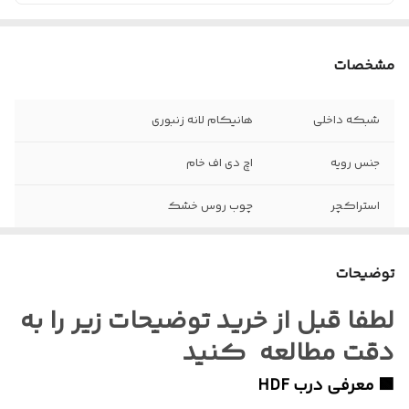
مشخصات
شبکه داخلی
هانیکام لانه زنبوری
جنس رویه
اچ دی اف خام
استراکچر
چوب روس خشک
ابعاد محصول
به صورت سفارشی تولید میگردد
توضیحات
نوع یراق آلات
فاقد یراق
لطفا قبل از خرید توضیحات زیر را به
رنگ
بسته به انتخاب ویژگی در زمان خرید
دقت مطالعه کنید
🟩 معرفی درب HDF