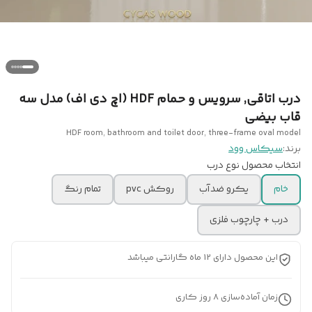
درب اتاقی, سرویس و حمام HDF (اچ‌ دی‌ اف) مدل سه
قاب بیضی
HDF room, bathroom and toilet door, three-frame oval model
برند:
سیکاس وود
انتخاب محصول نوع درب
خام
یکرو ضدآب
روکش pvc
تمام رنگ
درب + چارچوب فلزی
این محصول دارای 12 ماه گارانتی میباشد
زمان آماده‌سازی
8
روز کاری