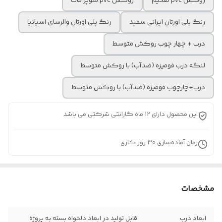
روکش pvc ضخیم
روکش pvc سوپر مات
رنگ پلی اورتان ایرانی سفید
رنگ پلی اورتان والرسای اسپانیا
درب + چهار چوب روکش متوسط
لنگه درب فومیزه (ضدآب) با روکش متوسط
درب+چارچوب فومیزه (ضدآب) با روکش متوسط
این محصول دارای 12 ماه گارانتی شرکتی می باشد
زمان آماده‌سازی
30
روز کاری
مشخصات
ابعاد درب
قابل تولید در ابعاد دلخواه بسته به پروژه