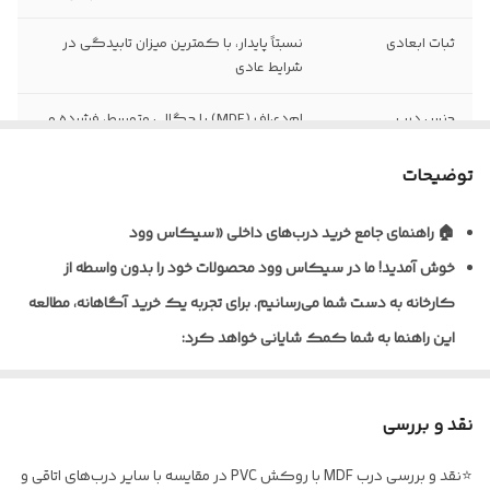
ثبات ابعادی
نسبتاً پایدار، با کمترین میزان تابیدگی در
شرایط عادی
جنس درب
ام‌دی‌اف (MDF) با چگالی متوسط، فشرده و
یکنواخت
توضیحات
نظافت و نگهداری
قابلیت تمیزکاری و نظافت آسان با دستمال
مرطوب
🏠 راهنمای جامع خرید درب‌های داخلی «سیکاس وود
خوش آمدید!
ما در سیکاس وود محصولات خود را بدون واسطه از
نوع روکش
ورق پی‌وی‌سی (PVC) ضخامت ۰/۲ تا ۰/۴
میلی‌متر به روش پرس وکیوم
کارخانه به دست شما می‌رسانیم. برای تجربه یک خرید آگاهانه، مطالعه
این راهنما به شما کمک شایانی خواهد کرد:
ضخامت استاندارد
معمولاً ۴۰ تا ۴۵ میلی‌متر (قابل سفارش در
درب
ابعاد مختلف)
🎨 تنوع متریال و پوشش‌دهی
نوع یراق آلات
فاقد یراق‌آلات؛ درب به‌صورت خام (بدون لولا،
نقد و بررسی
ما برای شرایط مختلف، راهکارهای تخصصی داریم:
قفل و دستگیره) تحویل می‌گردد
⭐نقد و بررسی درب MDF با روکش PVC در مقایسه با سایر درب‌های اتاقی و
* درب‌های MDF با روکش PVC: ایده‌آل برای اتاق خواب و فضاهای