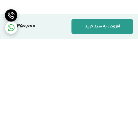
همکاران، صرفاً به‌دلیل بهره‌گیری از متریال باکیفیت‌تر و رعایت
استانداردهای دقیق تولید است. ما به «ارزش واقعی کالا» اعتقاد داریم.
10,350,000
افزودن به سبد خرید
📞 ارتباط با مجموعه سیکاس وود
کارشناسان ما آماده پاسخگویی به سوالات شما هستند:
🏢 دفتر مرکزی:
تهران، یوسف‌آباد، خیابان اسدآبادی، پلاک ۱۰/۱
🏭 کارخانه:
تهران، شهرک صنعتی قلعه‌میر، صنعت ۱۴
برگشت به بالا
☎️ شماره‌های تماس:
۰۲۱-۹۱۰۹۹۱۰۳ دفتر مرکزی
۰۹۱۲-۰۸۶۳۹۷۱ مدیریت
سیکاس وود؛ اصالت در تولید، شفافیت در فروش