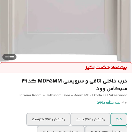
درب داخلی اتاقی و سرویسی MDF5MM کد 29
سیکاس وود
Interior Room & Bathroom Door – 5mm MDF | Code 29 | Sikas Wood
برند:
سیکاس وود
.
خام
روکش pvc نازک
روکش pvc متوسط