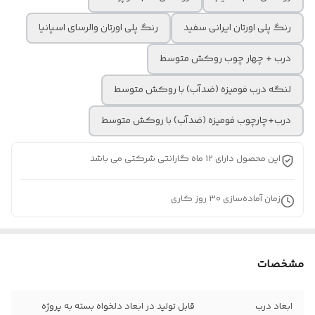
رنگ پلی اورتان ایرانی سفید
رنگ پلی اورتان والرسای اسپانیا
درب + چهار چوب روکش متوسط
لنگه درب فومیزه (ضدآب) با روکش متوسط
درب+چارچوب فومیزه (ضدآب) با روکش متوسط
این محصول دارای 12 ماه گارانتی شرکتی می باشد
زمان آماده‌سازی
30
روز کاری
مشخصات
ابعاد درب
قابل تولید در ابعاد دلخواه بسته به پروژه