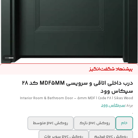
درب داخلی اتاقی و سرویسی MDF5MM کد 28
سیکاس وود
Interior Room & Bathroom Door – 5mm MDF | Code 28 | Sikas Wood
برند:
سیکاس وود
.
خام
روکش pvc نازک
روکش pvc متوسط
روکش pvc ضخیم
روکش pvc سوپر مات