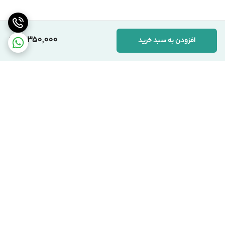
همکاران، صرفاً به‌دلیل بهره‌گیری از متریال باکیفیت‌تر و رعایت
استانداردهای دقیق تولید است. ما به «ارزش واقعی کالا» اعتقاد داریم.
10,350,000
افزودن به سبد خرید
📞 ارتباط با مجموعه سیکاس وود
کارشناسان ما آماده پاسخگویی به سوالات شما هستند:
🏢 دفتر مرکزی:
تهران، یوسف‌آباد، خیابان اسدآبادی، پلاک ۱۰/۱
🏭 کارخانه:
تهران، شهرک صنعتی قلعه‌میر، صنعت ۱۴
برگشت به بالا
☎️ شماره‌های تماس:
۰۲۱-۹۱۰۹۹۱۰۳ دفتر مرکزی
۰۹۱۲-۰۸۶۳۹۷۱ مدیریت
سیکاس وود؛ اصالت در تولید، شفافیت در فروش