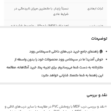
ثبات ابعادی
نسبتاً پایدار، با کمترین میزان تابیدگی در
شرایط عادی
جنس درب
ام‌دی‌اف (MDF) با چگالی متوسط، فشرده و
یکنواخت
توضیحات
نظافت و نگهداری
قابلیت تمیزکاری و نظافت آسان با دستمال
مرطوب
🏠 راهنمای جامع خرید درب‌های داخلی «سیکاس وود
خوش آمدید!
ما در سیکاس وود محصولات خود را بدون واسطه از
نوع روکش
ورق پی‌وی‌سی (PVC) ضخامت ۰/۲ تا ۰/۴
میلی‌متر به روش پرس وکیوم
کارخانه به دست شما می‌رسانیم. برای تجربه یک خرید آگاهانه، مطالعه
این راهنما به شما کمک شایانی خواهد کرد:
ضخامت استاندارد
معمولاً ۴۰ تا ۴۵ میلی‌متر (قابل سفارش در
درب
ابعاد مختلف)
🎨 تنوع متریال و پوشش‌دهی
نوع یراق آلات
فاقد یراق‌آلات؛ درب به‌صورت خام (بدون لولا،
نقد و بررسی
ما برای شرایط مختلف، راهکارهای تخصصی داریم:
قفل و دستگیره) تحویل می‌گردد
⭐نقد و بررسی درب MDF با روکش PVC در مقایسه با سایر درب‌های اتاقی و
* درب‌های MDF با روکش PVC: ایده‌آل برای اتاق خواب و فضاهای