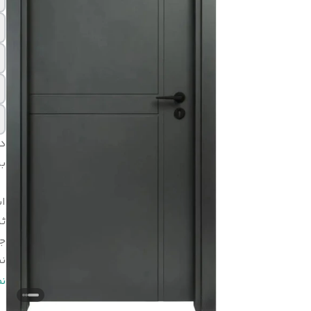
د
بر
اب
ثب
ج
ن
ن
ن
ر