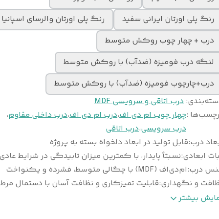
رنگ پلی اورتان ایرانی سفید
رنگ پلی اورتان والرسای اسپانیا
درب + چهار چوب روکش متوسط
لنگه درب فومیزه (ضدآب) با روکش متوسط
درب+چارچوب فومیزه (ضدآب) با روکش متوسط
سته‌بندی
:
درب اتاقی و سرویسی MDF
چسب‌ها :
چهار چوب ام دی اف
،
درب ام دی اف
،
درب داخلی مقاوم
،
درب سرویسی
،
درب اتاقی
عاد درب
:
قابل تولید در ابعاد دلخواه بسته به پروژه
ات ابعادی
:
نسبتاً پایدار، با کمترین میزان تابیدگی در شرایط عادی
نس درب
:
ام‌دی‌اف (MDF) با چگالی متوسط، فشرده و یکنواخت
ظافت و نگهداری
:
قابلیت تمیزکاری و نظافت آسان با دستمال مرط
وع
ورق پی‌وی‌سی (PVC) ضخامت ۰/۲ تا ۰/۴ می
مایش بیشتر
وکش
:
وکیوم