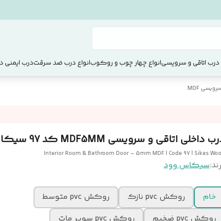
 درب اتاقی و سرویسی
انواع چهار چوب و روکوب
انواع درب ضد سرقت
درب ایمنی دو
ویسی MDF
ب داخلی اتاقی و سرویسی MDF5MM کد 97 سیکاس وود
Interior Room & Bathroom Door – 5mm MDF | Code 97 | Sikas Wo
ند:
سیکاس وود
خام
روکش pvc نازک
روکش pvc متوسط
روکش pvc ضخیم
روکش pvc سوپر مات