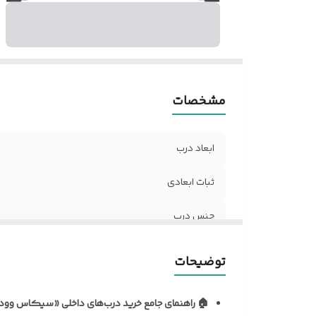
ض
د
نو
آل
مق
مشخصات
ر
ر
د
ابعاد درب
مق
ثبات ابعادی
ح
تن
جنس درب
ن
م
نظافت و نگهداری
توضیحات
ف
ک
نوع روکش
د
🏠 راهنمای جامع خرید درب‌های داخلی «سیکاس وود