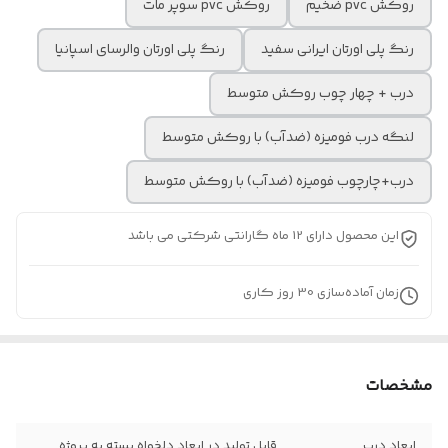
روکش pvc ضخیم
روکش pvc سوپر مات
رنگ پلی اورتان ایرانی سفید
رنگ پلی اورتان والرسای اسپانیا
درب + چهار چوب روکش متوسط
لنگه درب فومیزه (ضدآب) با روکش متوسط
درب+چارچوب فومیزه (ضدآب) با روکش متوسط
این محصول دارای 12 ماه گارانتی شرکتی می باشد
زمان آماده‌سازی
30
روز کاری
مشخصات
ابعاد درب
قابل تولید در ابعاد دلخواه بسته به پروژه