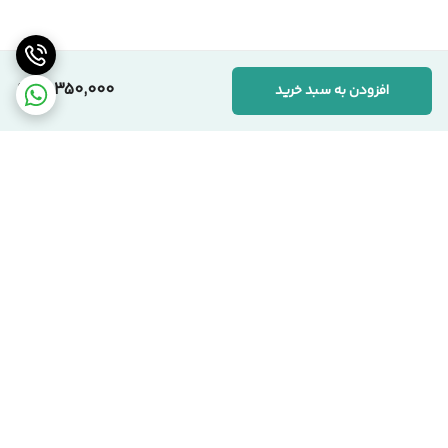
همکاران، صرفاً به‌دلیل بهره‌گیری از متریال باکیفیت‌تر و رعایت
استانداردهای دقیق تولید است. ما به «ارزش واقعی کالا» اعتقاد داریم.
10,350,000
افزودن به سبد خرید
📞 ارتباط با مجموعه سیکاس وود
کارشناسان ما آماده پاسخگویی به سوالات شما هستند:
🏢 دفتر مرکزی:
تهران، یوسف‌آباد، خیابان اسدآبادی، پلاک ۱۰/۱
🏭 کارخانه:
تهران، شهرک صنعتی قلعه‌میر، صنعت ۱۴
برگشت به بالا
☎️ شماره‌های تماس:
۰۲۱-۹۱۰۹۹۱۰۳ دفتر مرکزی
۰۹۱۲-۰۸۶۳۹۷۱ مدیریت
سیکاس وود؛ اصالت در تولید، شفافیت در فروش