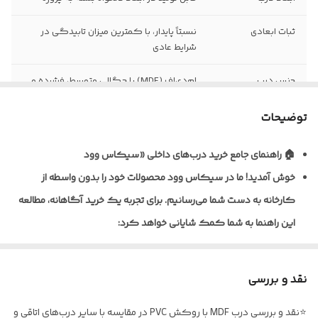
ثبات ابعادی
نسبتاً پایدار، با کمترین میزان تابیدگی در
شرایط عادی
جنس درب
ام‌دی‌اف (MDF) با چگالی متوسط، فشرده و
یکنواخت
توضیحات
نظافت و نگهداری
قابلیت تمیزکاری و نظافت آسان با دستمال
مرطوب
🏠 راهنمای جامع خرید درب‌های داخلی «سیکاس وود
خوش آمدید!
ما در سیکاس وود محصولات خود را بدون واسطه از
نوع روکش
ورق پی‌وی‌سی (PVC) ضخامت ۰/۲ تا ۰/۴
میلی‌متر به روش پرس وکیوم
کارخانه به دست شما می‌رسانیم. برای تجربه یک خرید آگاهانه، مطالعه
این راهنما به شما کمک شایانی خواهد کرد:
ضخامت استاندارد
معمولاً ۴۰ تا ۴۵ میلی‌متر (قابل سفارش در
درب
ابعاد مختلف)
🎨 تنوع متریال و پوشش‌دهی
نوع یراق آلات
فاقد یراق‌آلات؛ درب به‌صورت خام (بدون لولا،
نقد و بررسی
ما برای شرایط مختلف، راهکارهای تخصصی داریم:
قفل و دستگیره) تحویل می‌گردد
⭐نقد و بررسی درب MDF با روکش PVC در مقایسه با سایر درب‌های اتاقی و
* درب‌های MDF با روکش PVC: ایده‌آل برای اتاق خواب و فضاهای