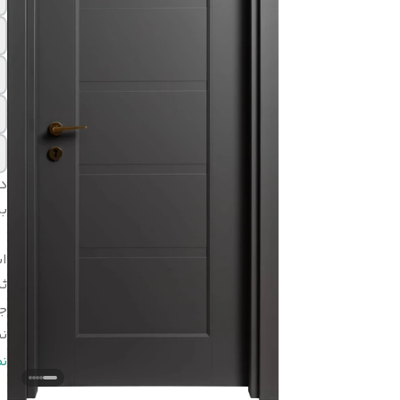
د
بر
اب
ثب
ج
ن
ن
ن
ر