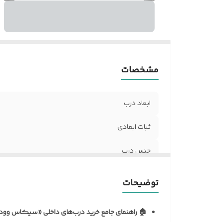
ض
د
نو
آل
مق
مشخصات
ر
ر
د
ابعاد درب
مق
ثبات ابعادی
ح
تن
جنس درب
ن
م
نظافت و نگهداری
توضیحات
ف
نوع روکش
ک
🏠 راهنمای جامع خرید درب‌های داخلی «سیکاس وود
د