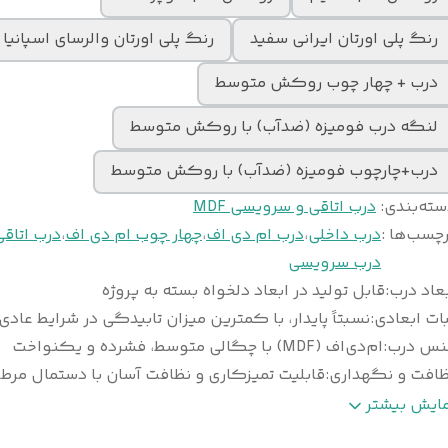
رنگ پلی اورتان ایرانی سفید
رنگ پلی اورتان والرسای اسپانیا
درب + چهار چوب روکش متوسط
لنگه درب فومیزه (ضدآب) با روکش متوسط
درب+چارچوب فومیزه (ضدآب) با روکش متوسط
سته‌بندی
:
درب اتاقی و سرویسی MDF
چسب‌ها :
درب داخلی
،
درب ام دی اف
،
چهار چوب ام دی اف
،
درب اتاقی
درب سرویسی
عاد درب
:
قابل تولید در ابعاد دلخواه بسته به پروژه
ات ابعادی
:
نسبتاً پایدار، با کمترین میزان تابیدگی در شرایط عادی
نس درب
:
ام‌دی‌اف (MDF) با چگالی متوسط، فشرده و یکنواخت
ظافت و نگهداری
:
قابلیت تمیزکاری و نظافت آسان با دستمال مرط
وع
ورق پی‌وی‌سی (PVC) ضخامت ۰/۲ تا ۰/۴ می
مایش بیشتر
وکش
:
وکیوم