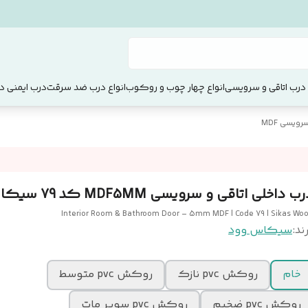
 درب اتاقی و سرویسی
انواع چهار چوب و روکوب
انواع درب ضد سرقت
درب ایمنی دو
ویسی MDF
ب داخلی اتاقی و سرویسی MDF5MM کد 79 سیکاس وود
Interior Room & Bathroom Door – 5mm MDF | Code 79 | Sikas Wo
ند:
سیکاس وود
خام
روکش pvc نازک
روکش pvc متوسط
روکش pvc ضخیم
روکش pvc سوپر مات