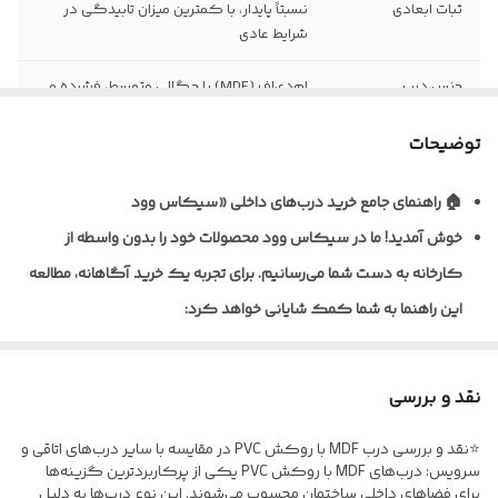
ثبات ابعادی
نسبتاً پایدار، با کمترین میزان تابیدگی در
شرایط عادی
جنس درب
ام‌دی‌اف (MDF) با چگالی متوسط، فشرده و
یکنواخت
توضیحات
نظافت و نگهداری
قابلیت تمیزکاری و نظافت آسان با دستمال
مرطوب
🏠 راهنمای جامع خرید درب‌های داخلی «سیکاس وود
خوش آمدید!
ما در سیکاس وود محصولات خود را بدون واسطه از
نوع روکش
ورق پی‌وی‌سی (PVC) ضخامت ۰/۲ تا ۰/۴
میلی‌متر به روش پرس وکیوم
کارخانه به دست شما می‌رسانیم. برای تجربه یک خرید آگاهانه، مطالعه
این راهنما به شما کمک شایانی خواهد کرد:
ضخامت استاندارد
معمولاً ۴۰ تا ۴۵ میلی‌متر (قابل سفارش در
درب
ابعاد مختلف)
🎨 تنوع متریال و پوشش‌دهی
نوع یراق آلات
فاقد یراق‌آلات؛ درب به‌صورت خام (بدون لولا،
نقد و بررسی
ما برای شرایط مختلف، راهکارهای تخصصی داریم:
قفل و دستگیره) تحویل می‌گردد
⭐نقد و بررسی درب MDF با روکش PVC در مقایسه با سایر درب‌های اتاقی و
* درب‌های MDF با روکش PVC: ایده‌آل برای اتاق خواب و فضاهای
مقاومت در برابر
نسبت به MDF خام مقاوم‌تر، اما مناسب
سرویس: درب‌های MDF با روکش PVC یکی از پرکاربردترین گزینه‌ها
اداری؛ مقاوم در برابر خط‌و‌خش.
برای فضاهای داخلی ساختمان محسوب می‌شوند. این نوع درب‌ها به دلیل
رطوبت
فضاهای نیمه‌مرطوب و نه دائماً خیس