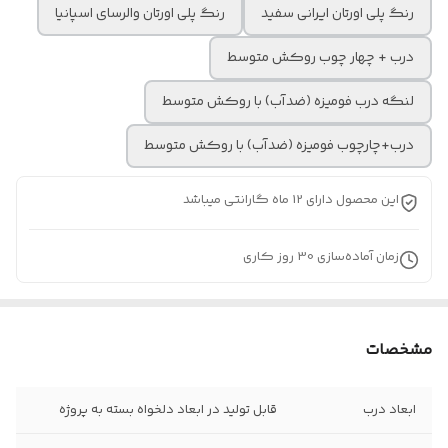
رنگ پلی اورتان ایرانی سفید
رنگ پلی اورتان والرسای اسپانیا
درب + چهار چوب روکش متوسط
لنگه درب فومیزه (ضدآب) با روکش متوسط
درب+چارچوب فومیزه (ضدآب) با روکش متوسط
این محصول دارای 12 ماه گارانتی میباشد
زمان آماده‌سازی
30
روز کاری
مشخصات
ابعاد درب
قابل تولید در ابعاد دلخواه بسته به پروژه