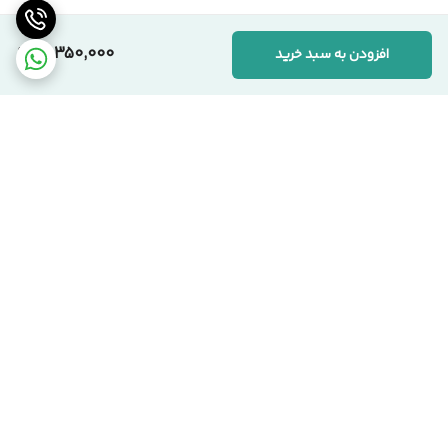
استانداردهای دقیق تولید است. ما به «ارزش واقعی کالا» اعتقاد داریم.
10,350,000
افزودن به سبد خرید
📞 ارتباط با مجموعه سیکاس وود
کارشناسان ما آماده پاسخگویی به سوالات شما هستند:
🏢 دفتر مرکزی:
تهران، یوسف‌آباد، خیابان اسدآبادی، پلاک ۱۰/۱
🏭 کارخانه:
تهران، شهرک صنعتی قلعه‌میر، صنعت ۱۴
برگشت به بالا
☎️ شماره‌های تماس:
۰۲۱-۹۱۰۹۹۱۰۳ دفتر مرکزی
۰۹۱۲-۰۸۶۳۹۷۱ مدیریت
سیکاس وود؛ اصالت در تولید، شفافیت در فروش
تحویل بروز محصول
اقساط هست !