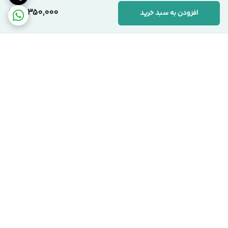
10,350,000
افزودن به سبد خرید
📞 ارتباط با مجموعه سیکاس وود
کارشناسان ما آماده پاسخگویی به سوالات شما هستند:
🏢 دفتر مرکزی:
تهران، یوسف‌آباد، خیابان اسدآبادی، پلاک ۱۰/۱
🏭 کارخانه:
تهران، شهرک صنعتی قلعه‌میر، صنعت ۱۴
برگشت به بالا
☎️ شماره‌های تماس:
۰۲۱-۹۱۰۹۹۱۰۳ دفتر مرکزی
۰۹۱۲-۰۸۶۳۹۷۱ مدیریت
سیکاس وود؛ اصالت در تولید، شفافیت در فروش
تحویل بروز محصول
اقساط هست !