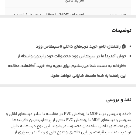
شرایط عادی
جنس درب
ام‌دی‌اف (MDF) با چگالی متوسط، فشرده و
یکنواخت
توضیحات
نظافت و نگهداری
قابلیت تمیزکاری و نظافت آسان با دستمال
مرطوب
🏠 راهنمای جامع خرید درب‌های داخلی «سیکاس وود
خوش آمدید!
ما در سیکاس وود محصولات خود را بدون واسطه از
نوع روکش
ورق پی‌وی‌سی (PVC) ضخامت ۰/۲ تا ۰/۴
میلی‌متر به روش پرس وکیوم
کارخانه به دست شما می‌رسانیم. برای تجربه یک خرید آگاهانه، مطالعه
این راهنما به شما کمک شایانی خواهد کرد:
ضخامت استاندارد
معمولاً ۴۰ تا ۴۵ میلی‌متر (قابل سفارش در
درب
ابعاد مختلف)
🎨 تنوع متریال و پوشش‌دهی
نوع یراق آلات
فاقد یراق‌آلات؛ درب به‌صورت خام (بدون لولا،
نقد و بررسی
ما برای شرایط مختلف، راهکارهای تخصصی داریم:
قفل و دستگیره) تحویل می‌گردد
⭐نقد و بررسی درب MDF با روکش PVC در مقایسه با سایر درب‌های اتاقی و
* درب‌های MDF با روکش PVC: ایده‌آل برای اتاق خواب و فضاهای
مقاومت در برابر
نسبت به MDF خام مقاوم‌تر، اما مناسب
سرویس: درب‌های MDF با روکش PVC یکی از پرکاربردترین گزینه‌ها
اداری؛ مقاوم در برابر خط‌و‌خش.
برای فضاهای داخلی ساختمان محسوب می‌شوند. این نوع درب‌ها به دلیل
رطوبت
فضاهای نیمه‌مرطوب و نه دائماً خیس
ترکیب مناسب قیمت، زیبایی ظاهری و تنوع طرح و رنگ، در بسیاری از
* درب‌های ضدآب (پلای‌وود/ فومیزه PVC) مخصوص سرویس