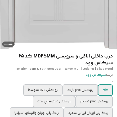
درب داخلی اتاقی و سرویسی MDF5MM کد 65
سیکاس وود
Interior Room & Bathroom Door – 5mm MDF | Code 65 | Sikas Wood
برند:
سیکاس وود
.
خام
روکش pvc نازک
روکش pvc متوسط
روکش pvc ضخیم
روکش pvc سوپر مات
رنگ پلی اورتان ایرانی سفید
رنگ پلی اورتان والرسای اسپانیا