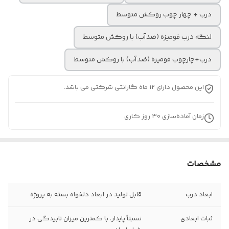
درب + چهار چوب روکش متوسط
لنگه درب فومیزه (ضدآب) با روکش متوسط
درب+چارچوب فومیزه (ضدآب) با روکش متوسط
این محصول دارای 12 ماه گارانتی شرکتی می باشد.
زمان آماده‌سازی
30
روز کاری
مشخصات
ابعاد درب
قابل تولید در ابعاد دلخواه بسته به پروژه
ثبات ابعادی
نسبتاً پایدار، با کمترین میزان تابیدگی در