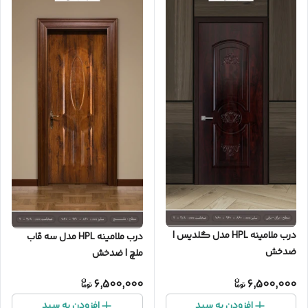
درب ملامینه HPL مدل گلدیس |
درب ملامینه HPL مدل سه قاب
ضدخش
ملچ | ضدخش
6,500,000
6,500,000
افزودن به سبد
افزودن به سبد