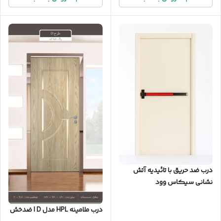
درب ضد حریق با تائیدیه آتش
نشانی سیکاس وود
درب ملامینه HPL مدل D | ضدخش