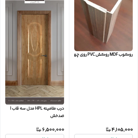
روکوب MDF روکش PVC روی چهارچوب فلزی
درب ملامینه HPL مدل سه قاب |
ضدخش
6,500,000
4,105,000