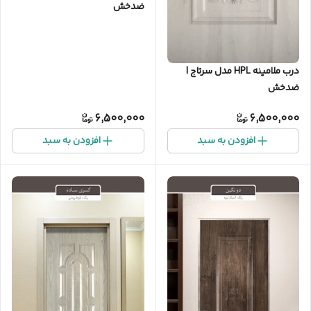
ضدخش
درب ملامینه HPL مدل سرتاج |
ضدخش
6,500,000
6,500,000
افزودن به سبد
افزودن به سبد