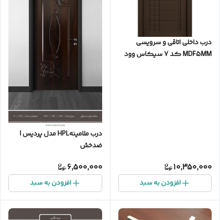
درب داخلی اتاقی و سرویسی
MDF5MM کد 7 سیکاس وود
درب ملامینهHPL مدل پردیس |
ضدخش
6,500,000
10,350,000
افزودن به سبد
افزودن به سبد