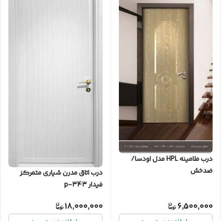
درب ملامینه HPL مدل اودسا/
ضدخش
درب اتاق مدرن شیاری متمرکز
فیدار p-343
18,000,000
6,500,000