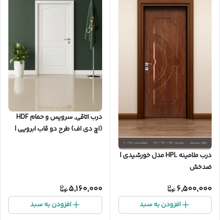
درب اتاقی, سرویس و حمام HDF
(اچ‌ دی‌ اف) طرح دو قاب ابرویی |
مدل کلاسیک
درب ملامینه HPL مدل خورشیدی |
ضدخش
5,160,000
6,500,000
افزودن به سبد
افزودن به سبد