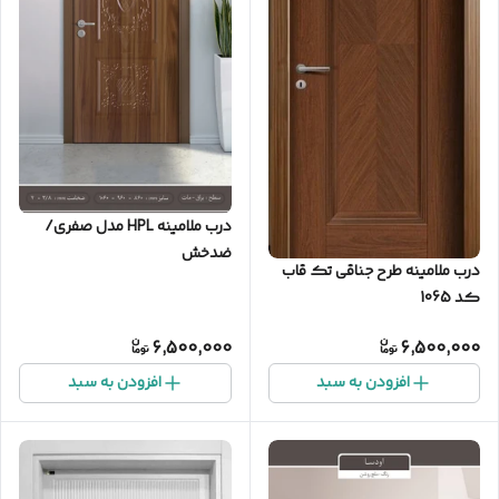
درب ملامینه HPL مدل صفری/
ضدخش
درب ملامینه طرح جناقی تک قاب
کد 1065
6,500,000
6,500,000
افزودن به سبد
افزودن به سبد