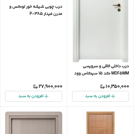
درب چوبی شیشه خور لوکس و
مدرن فیدار P-385
درب داخلی اتاقی و سرویسی
MDF5MM کد 15 سیکاس وود
27,900,000
10,350,000
افزودن به سبد
افزودن به سبد