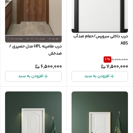
درب داخلی سرویس/حمام ضدآب
ABS
درب ملامینه HPL مدل حصیری /
ضدخش
6
%
8,000,000
6,500,000
7,500,000
افزودن به سبد
افزودن به سبد