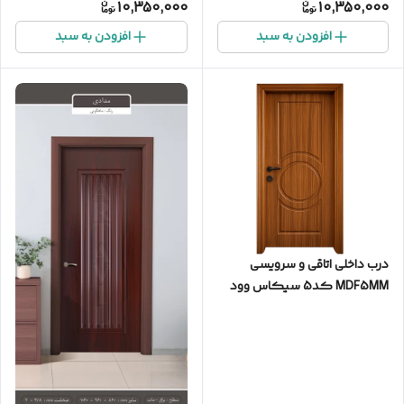
10,350,000
10,350,000
افزودن به سبد
افزودن به سبد
درب داخلی اتاقی و سرویسی
MDF5MM کد5 سیکاس وود