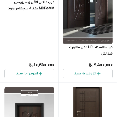
درب داخلی اتاقی و سرویسی
MDF5MM کد 8 سیکاس وود
درب ملامینه HPL مدل ماهور /
ضدخش
10,350,000
6,500,000
افزودن به سبد
افزودن به سبد