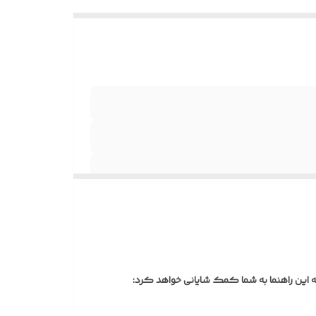
ستگیره)
بق سلیقه
ه
ز
سیب‌پذیر
ی از
ه این راهنما به شما کمک شایانی خواهد کرد:
 می‌گردد
برای کاهش وزن و