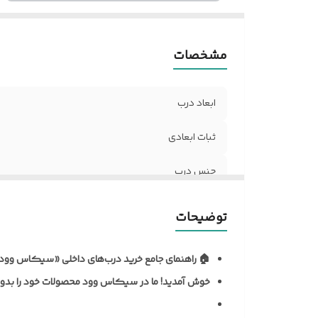
د
نو
مشخصات
آل
مق
ر
ابعاد درب
ر
د
ثبات ابعادی
مق
جنس درب
ح
تن
نظافت و نگهداری
ن
توضیحات
م
نوع روکش
ف
🏠 راهنمای جامع خرید درب‌های داخلی «سیکاس وود
ک
ضخامت استاندارد درب
خوش آمدید!
ما در سیکاس وود محصولات خود را بدون 
د
نوع یراق آلات
ش