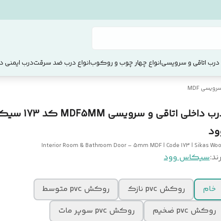
 درب اتاقی و سرویسی
انواع چهار چوب و روکوب
انواع درب ضد سرقت
درب ایمنی دو
ویسی MDF
درب داخلی اتاقی و سرویسی M
ود
Interior Room & Bathroom Door – 5mm MDF | Code 173 | Sikas Wo
ند:
سیکاس وود
خام
روکش pvc نازک
روکش pvc متوسط
روکش pvc ضخیم
روکش pvc سوپر مات