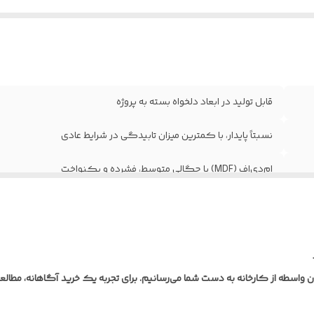
رب
:
مختلف)
ع یراق
فاقد یراق‌آلات؛ درب به‌صورت خام (بدون لولا، قفل و د
ات
:
تحویل می‌گردد
اومت در برابر
نسبت به MDF خام مقاوم‌تر، اما مناسب فضاهای
طوبت
:
نیمه‌مرطوب و نه دائماً خیس
قابل تولید در ابعاد دلخواه بسته به پروژه
نگبندی و طرح
تنوع بالای رنگ‌ها و طرح‌های چوبی یا ساده مطا
رب
:
مشتری
نسبتاً پایدار، با کمترین میزان تابیدگی در شرایط عادی
اومت در برابر
عادی؛ قابلیت افزودن افزودنی‌های ضدحریق ب
ام‌دی‌اف (MDF) با چگالی متوسط، فشرده و یکنواخت
ریق
:
سفارش
وع طرح و
اجرای انواع طرح، CNC یا ابزار روی سطح درب قبل ا
قابلیت تمیزکاری و نظافت آسان با دستمال مرطوب
قش
:
روکش‌زنی
قاومت
مقاوم در برابر سایش و ضربه‌های سطحی خفیف؛ اما آ
ورق پی‌وی‌سی (PVC) ضخامت ۰/۲ تا ۰/۴ میلی‌متر به روش پرس وکیوم
یزیکی
:
در برابر ضربه شدید
لاف و استراکچر
چوب روس جهت افزایش مقاومت و جلوگیر
معمولاً ۴۰ تا ۴۵ میلی‌متر (قابل سفارش در ابعاد مختلف)
واسطه از کارخانه به دست شما می‌رسانیم. برای تجربه یک خرید آگاهانه، مطالع
اخل درب
:
تابیدگی؛ کلاف
فاقد یراق‌آلات؛ درب به‌صورت خام (بدون لولا، قفل و دستگیره) تحویل
بکه داخلی(جام
استفاده از شبکه (Honeycomb) 