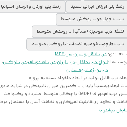
رنگ پلی اورتان ایرانی سفید
رنگ پلی اورتان والرسای اسپانیا
درب + چهار چوب روکش متوسط
لنگه درب فومیزه (ضدآب) با روکش متوسط
درب+چارچوب فومیزه (ضدآب) با روکش متوسط
سته‌بندی
:
درب اتاقی و سرویسی MDF
چسب‌ها :
انواع درب داخلی
،
درب ارزان
،
درب ام دی اف
،
درب لوکس
،
درب ویژه انبوه سازان
عاد درب
:
قابل تولید در ابعاد دلخواه بسته به پروژه
ات ابعادی
:
نسبتاً پایدار، با کمترین میزان تابیدگی در شرایط عادی
نس درب
:
ام‌دی‌اف (MDF) با چگالی متوسط، فشرده و یکنواخت
ظافت و نگهداری
:
قابلیت تمیزکاری و نظافت آسان با دستمال مرط
وع
ورق پی‌وی‌سی (PVC) ضخامت ۰/۲ تا ۰/۴ می
مایش بیشتر
وکش
:
وکیوم
خامت استاندارد
معمولاً ۴۰ تا ۴۵ میلی‌متر (قابل سفارش در ا