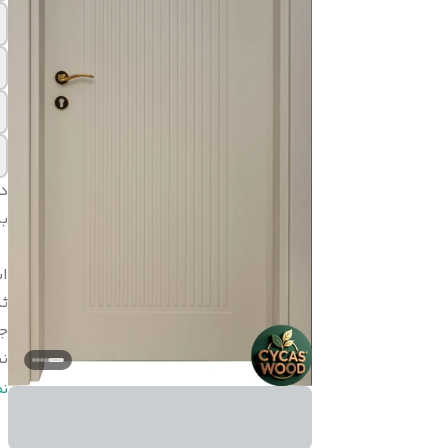
د
بر
اب
ثب
ج
ن
ن
ن
ر
ض