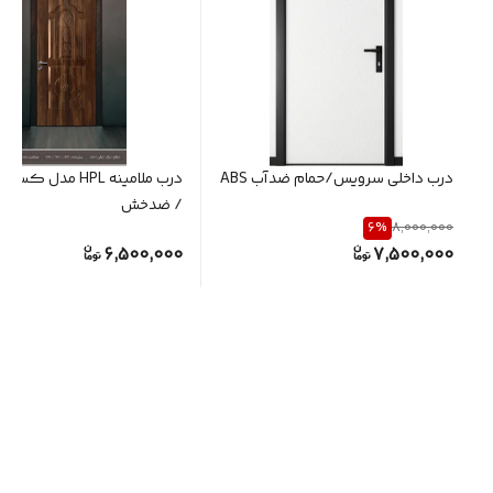
درب داخلی سرویس/حمام ضدآب ABS
درب ملامینه HPL مدل 
/ ضدخش
6
%
8,000,000
6,500,000
7,500,000