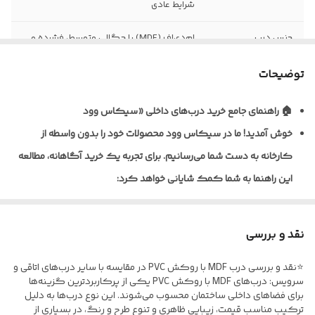
شرایط عادی
جنس درب
ام‌دی‌اف (MDF) با چگالی متوسط، فشرده و
یکنواخت
توضیحات
نظافت و نگهداری
قابلیت تمیزکاری و نظافت آسان با دستمال
مرطوب
🏠 راهنمای جامع خرید درب‌های داخلی «سیکاس وود
خوش آمدید!
ما در سیکاس وود محصولات خود را بدون واسطه از
نوع روکش
ورق پی‌وی‌سی (PVC) ضخامت ۰/۲ تا ۰/۴
میلی‌متر به روش پرس وکیوم
کارخانه به دست شما می‌رسانیم. برای تجربه یک خرید آگاهانه، مطالعه
این راهنما به شما کمک شایانی خواهد کرد:
ضخامت استاندارد
معمولاً ۴۰ تا ۴۵ میلی‌متر (قابل سفارش در
درب
ابعاد مختلف)
🎨 تنوع متریال و پوشش‌دهی
نوع یراق آلات
فاقد یراق‌آلات؛ درب به‌صورت خام (بدون لولا،
نقد و بررسی
ما برای شرایط مختلف، راهکارهای تخصصی داریم:
قفل و دستگیره) تحویل می‌گردد
⭐نقد و بررسی درب MDF با روکش PVC در مقایسه با سایر درب‌های اتاقی و
* درب‌های MDF با روکش PVC: ایده‌آل برای اتاق خواب و فضاهای
مقاومت در برابر
نسبت به MDF خام مقاوم‌تر، اما مناسب
سرویس: درب‌های MDF با روکش PVC یکی از پرکاربردترین گزینه‌ها
اداری؛ مقاوم در برابر خط‌و‌خش.
برای فضاهای داخلی ساختمان محسوب می‌شوند. این نوع درب‌ها به دلیل
رطوبت
فضاهای نیمه‌مرطوب و نه دائماً خیس
ترکیب مناسب قیمت، زیبایی ظاهری و تنوع طرح و رنگ، در بسیاری از
* درب‌های ضدآب (پلای‌وود/ فومیزه PVC) مخصوص سرویس