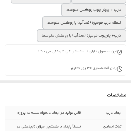
درب + چهار چوب روکش متوسط
لنگه درب فومیزه (ضدآب) با روکش متوسط
درب+چارچوب فومیزه (ضدآب) با روکش متوسط
این محصول دارای 12 ماه گارانتی شرکتی می باشد
زمان آماده‌سازی
30
روز کاری
مشخصات
ابعاد درب
قابل تولید در ابعاد دلخواه بسته به پروژه
ثبات ابعادی
نسبتاً پایدار، با کمترین میزان تابیدگی در