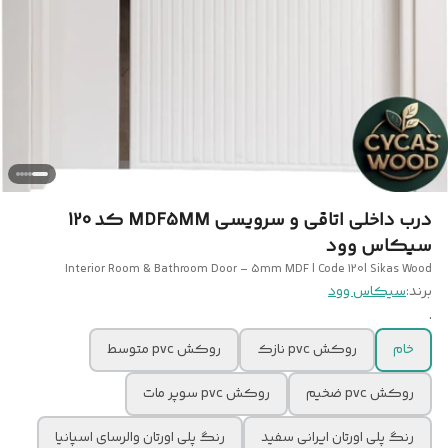
درب داخلی اتاقی و سرویسی MDF5MM کد 120
سیکاس وود
Interior Room & Bathroom Door – 5mm MDF | Code 120| Sikas Wood
برند:
سیکاس وود
.
خام
روکش pvc نازک
روکش pvc متوسط
روکش pvc ضخیم
روکش pvc سوپر مات
رنگ پلی اورتان ایرانی سفید
رنگ پلی اورتان والرسای اسپانیا