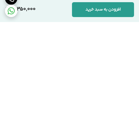
10,350,000
افزودن به سبد خرید
📞 ارتباط با مجموعه سیکاس وود
کارشناسان ما آماده پاسخگویی به سوالات شما هستند:
🏢 دفتر مرکزی:
تهران، یوسف‌آباد، خیابان اسدآبادی، پلاک ۱۰/۱
🏭 کارخانه:
تهران، شهرک صنعتی قلعه‌میر، صنعت ۱۴
برگشت به بالا
☎️ شماره‌های تماس:
۰۲۱-۹۱۰۹۹۱۰۳ دفتر مرکزی
۰۹۱۲-۰۸۶۳۹۷۱ مدیریت
سیکاس وود؛ اصالت در تولید، شفافیت در فروش
تحویل بروز محصول
اقساط هست !