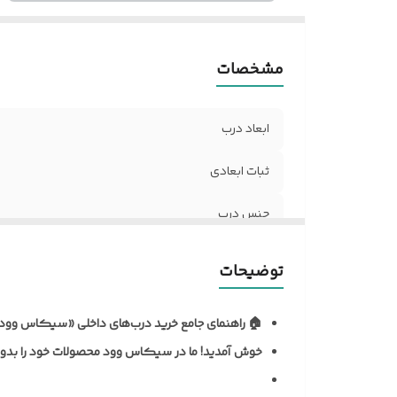
د
نو
مشخصات
آل
مق
ر
ابعاد درب
ر
د
ثبات ابعادی
مق
جنس درب
ح
تن
نظافت و نگهداری
ن
توضیحات
م
نوع روکش
ف
🏠 راهنمای جامع خرید درب‌های داخلی «سیکاس وود
ک
ضخامت استاندارد درب
خوش آمدید!
ما در سیکاس وود محصولات خود را بدون 
د
نوع یراق آلات
ش