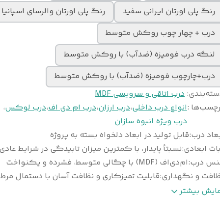
رنگ پلی اورتان ایرانی سفید
رنگ پلی اورتان والرسای اسپانیا
درب + چهار چوب روکش متوسط
لنگه درب فومیزه (ضدآب) با روکش متوسط
درب+چارچوب فومیزه (ضدآب) با روکش متوسط
سته‌بندی
:
درب اتاقی و سرویسی MDF
چسب‌ها :
انواع درب داخلی
،
درب ارزان
،
درب ام دی اف
،
درب لوکس
،
درب ویژه انبوه سازان
عاد درب
:
قابل تولید در ابعاد دلخواه بسته به پروژه
ات ابعادی
:
نسبتاً پایدار، با کمترین میزان تابیدگی در شرایط عادی
نس درب
:
ام‌دی‌اف (MDF) با چگالی متوسط، فشرده و یکنواخت
ظافت و نگهداری
:
قابلیت تمیزکاری و نظافت آسان با دستمال مرط
وع
ورق پی‌وی‌سی (PVC) ضخامت ۰/۲ تا ۰/۴ می
مایش بیشتر
وکش
:
وکیوم
خامت استاندارد
معمولاً ۴۰ تا ۴۵ میلی‌متر (قابل سفارش در ا