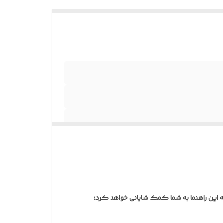
ستگیره)
بق سلیقه
ه
ز
سیب‌پذیر
ی از
ه این راهنما به شما کمک شایانی خواهد کرد:
 می‌گردد
برای کاهش وزن و