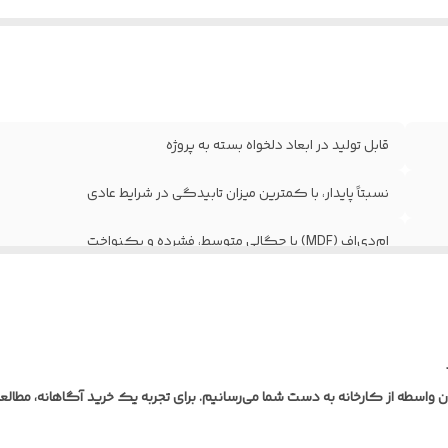
رب
:
مختلف)
ع یراق
فاقد یراق‌آلات؛ درب به‌صورت خام (بدون لولا، قفل و د
ات
:
تحویل می‌گردد
اومت در برابر
نسبت به MDF خام مقاوم‌تر، اما مناسب فضاهای
طوبت
:
نیمه‌مرطوب و نه دائماً خیس
قابل تولید در ابعاد دلخواه بسته به پروژه
نگبندی و طرح
تنوع بالای رنگ‌ها و طرح‌های چوبی یا ساده مطا
رب
:
مشتری
نسبتاً پایدار، با کمترین میزان تابیدگی در شرایط عادی
اومت در برابر
عادی؛ قابلیت افزودن افزودنی‌های ضدحریق ب
ام‌دی‌اف (MDF) با چگالی متوسط، فشرده و یکنواخت
ریق
:
سفارش
وع طرح و
اجرای انواع طرح، CNC یا ابزار روی سطح درب قبل ا
قابلیت تمیزکاری و نظافت آسان با دستمال مرطوب
قش
:
روکش‌زنی
قاومت
مقاوم در برابر سایش و ضربه‌های سطحی خفیف؛ اما آ
ورق پی‌وی‌سی (PVC) ضخامت ۰/۲ تا ۰/۴ میلی‌متر به روش پرس وکیوم
یزیکی
:
در برابر ضربه شدید
لاف و استراکچر
چوب روس جهت افزایش مقاومت و جلوگیر
معمولاً ۴۰ تا ۴۵ میلی‌متر (قابل سفارش در ابعاد مختلف)
واسطه از کارخانه به دست شما می‌رسانیم. برای تجربه یک خرید آگاهانه، مطالع
اخل درب
:
تابیدگی؛ کلاف
فاقد یراق‌آلات؛ درب به‌صورت خام (بدون لولا، قفل و دستگیره) تحویل
بکه داخلی(جام
استفاده از شبکه (Honeycomb) 