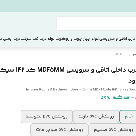
 درب اتاقی و سرویسی
انواع چهار چوب و روکوب
انواع درب ضد سرقت
درب ایمنی دو
ویسی MDF
درب داخلی اتاقی و سرویسی 5MM
ود
Interior Room & Bathroom Door – 5mm MDF | Code 142 | Sikas Wo
ند:
سیکاس وود
خام
روکش pvc نازک
روکش pvc متوسط
روکش pvc ضخیم
روکش pvc سوپر مات