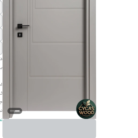
د
بر
اب
ثب
ج
ن
ن
ن
ر
ض