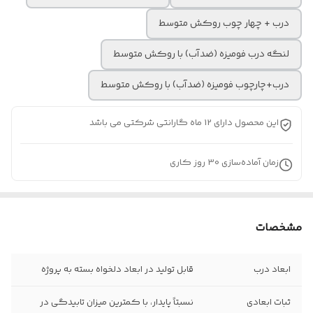
درب + چهار چوب روکش متوسط
لنگه درب فومیزه (ضدآب) با روکش متوسط
درب+چارچوب فومیزه (ضدآب) با روکش متوسط
این محصول دارای 12 ماه گارانتی شرکتی می باشد
زمان آماده‌سازی
30
روز کاری
مشخصات
ابعاد درب
قابل تولید در ابعاد دلخواه بسته به پروژه
ثبات ابعادی
نسبتاً پایدار، با کمترین میزان تابیدگی در