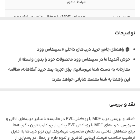
شرایط عادی
جنس درب
ام‌دی‌اف (MDF) با چگالی متوسط، فشرده و
یکنواخت
توضیحات
نظافت و نگهداری
قابلیت تمیزکاری و نظافت آسان با دستمال
مرطوب
🏠 راهنمای جامع خرید درب‌های داخلی «سیکاس وود
خوش آمدید!
ما در سیکاس وود محصولات خود را بدون واسطه از
نوع روکش
ورق پی‌وی‌سی (PVC) ضخامت ۰/۲ تا ۰/۴
میلی‌متر به روش پرس وکیوم
کارخانه به دست شما می‌رسانیم. برای تجربه یک خرید آگاهانه، مطالعه
این راهنما به شما کمک شایانی خواهد کرد:
ضخامت استاندارد
معمولاً ۴۰ تا ۴۵ میلی‌متر (قابل سفارش در
درب
ابعاد مختلف)
🎨 تنوع متریال و پوشش‌دهی
نوع یراق آلات
فاقد یراق‌آلات؛ درب به‌صورت خام (بدون لولا،
نقد و بررسی
ما برای شرایط مختلف، راهکارهای تخصصی داریم:
قفل و دستگیره) تحویل می‌گردد
⭐نقد و بررسی درب MDF با روکش PVC در مقایسه با سایر درب‌های اتاقی و
* درب‌های MDF با روکش PVC: ایده‌آل برای اتاق خواب و فضاهای
مقاومت در برابر
نسبت به MDF خام مقاوم‌تر، اما مناسب
سرویس: درب‌های MDF با روکش PVC یکی از پرکاربردترین گزینه‌ها
اداری؛ مقاوم در برابر خط‌و‌خش.
برای فضاهای داخلی ساختمان محسوب می‌شوند. این نوع درب‌ها به دلیل
رطوبت
فضاهای نیمه‌مرطوب و نه دائماً خیس
ترکیب مناسب قیمت، زیبایی ظاهری و تنوع طرح و رنگ، در بسیاری از
* درب‌های ضدآب (پلای‌وود/ فومیزه PVC) مخصوص سرویس