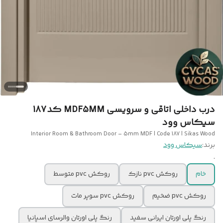
درب داخلی اتاقی و سرویسی MDF5MM کد 187
سیکاس وود
Interior Room & Bathroom Door – 5mm MDF | Code 187 | Sikas Wood
برند:
سیکاس وود
.
خام
روکش pvc نازک
روکش pvc متوسط
روکش pvc ضخیم
روکش pvc سوپر مات
رنگ پلی اورتان ایرانی سفید
رنگ پلی اورتان والرسای اسپانیا