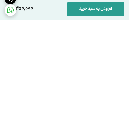
10,350,000
افزودن به سبد خرید
📞 ارتباط با مجموعه سیکاس وود
کارشناسان ما آماده پاسخگویی به سوالات شما هستند:
🏢 دفتر مرکزی:
تهران، یوسف‌آباد، خیابان اسدآبادی، پلاک ۱۰/۱
🏭 کارخانه:
تهران، شهرک صنعتی قلعه‌میر، صنعت ۱۴
برگشت به بالا
☎️ شماره‌های تماس:
۰۲۱-۹۱۰۹۹۱۰۳ دفتر مرکزی
۰۹۱۲-۰۸۶۳۹۷۱ مدیریت
سیکاس وود؛ اصالت در تولید، شفافیت در فروش
تحویل بروز محصول
اقساط هست !