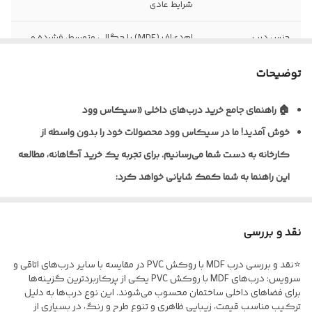
شرایط عادی
جنس درب
ام‌دی‌اف (MDF) با چگالی متوسط، فشرده و
یکنواخت
توضیحات
نظافت و نگهداری
قابلیت تمیزکاری و نظافت آسان با دستمال
مرطوب
🏠 راهنمای جامع خرید درب‌های داخلی «سیکاس وود
خوش آمدید!
ما در سیکاس وود محصولات خود را بدون واسطه از
نوع روکش
ورق پی‌وی‌سی (PVC) ضخامت ۰/۲ تا ۰/۴
میلی‌متر به روش پرس وکیوم
کارخانه به دست شما می‌رسانیم. برای تجربه یک خرید آگاهانه، مطالعه
این راهنما به شما کمک شایانی خواهد کرد:
ضخامت استاندارد
معمولاً ۴۰ تا ۴۵ میلی‌متر (قابل سفارش در
درب
ابعاد مختلف)
🎨 تنوع متریال و پوشش‌دهی
نوع یراق آلات
فاقد یراق‌آلات؛ درب به‌صورت خام (بدون لولا،
نقد و بررسی
ما برای شرایط مختلف، راهکارهای تخصصی داریم:
قفل و دستگیره) تحویل می‌گردد
⭐نقد و بررسی درب MDF با روکش PVC در مقایسه با سایر درب‌های اتاقی و
* درب‌های MDF با روکش PVC: ایده‌آل برای اتاق خواب و فضاهای
مقاومت در برابر
نسبت به MDF خام مقاوم‌تر، اما مناسب
سرویس: درب‌های MDF با روکش PVC یکی از پرکاربردترین گزینه‌ها
اداری؛ مقاوم در برابر خط‌و‌خش.
برای فضاهای داخلی ساختمان محسوب می‌شوند. این نوع درب‌ها به دلیل
رطوبت
فضاهای نیمه‌مرطوب و نه دائماً خیس
ترکیب مناسب قیمت، زیبایی ظاهری و تنوع طرح و رنگ، در بسیاری از
* درب‌های ضدآب (پلای‌وود/ فومیزه PVC) مخصوص سرویس