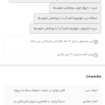
درب + چهار چوب روکش متوسط
لنگه درب فومیزه (ضدآب) با روکش متوسط
درب+چارچوب فومیزه (ضدآب) با روکش متوسط
این محصول دارای 12 ماه گارانتی شرکتی می باشد
زمان آماده‌سازی
30
روز کاری
مشخصات
ابعاد درب
قابل تولید در ابعاد دلخواه بسته به پروژه
ثبات ابعادی
نسبتاً پایدار، با کمترین میزان تابیدگی در