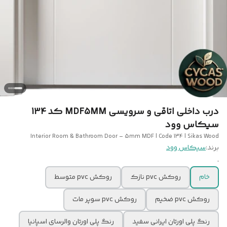
درب داخلی اتاقی و سرویسی MDF5MM کد 134
سیکاس وود
Interior Room & Bathroom Door – 5mm MDF | Code 134 | Sikas Wood
برند:
سیکاس وود
.
خام
روکش pvc نازک
روکش pvc متوسط
روکش pvc ضخیم
روکش pvc سوپر مات
رنگ پلی اورتان ایرانی سفید
رنگ پلی اورتان والرسای اسپانیا