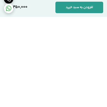
10,350,000
افزودن به سبد خرید
📞 ارتباط با مجموعه سیکاس وود
کارشناسان ما آماده پاسخگویی به سوالات شما هستند:
🏢 دفتر مرکزی:
تهران، یوسف‌آباد، خیابان اسدآبادی، پلاک ۱۰/۱
🏭 کارخانه:
تهران، شهرک صنعتی قلعه‌میر، صنعت ۱۴
برگشت به بالا
☎️ شماره‌های تماس:
۰۲۱-۹۱۰۹۹۱۰۳ دفتر مرکزی
۰۹۱۲-۰۸۶۳۹۷۱ مدیریت
سیکاس وود؛ اصالت در تولید، شفافیت در فروش
تحویل بروز محصول
اقساط هست !