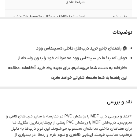
شرایط عادی
جنس درب
ام‌دی‌اف (MDF) با چگالی متوسط، فشرده و
یکنواخت
توضیحات
نظافت و نگهداری
قابلیت تمیزکاری و نظافت آسان با دستمال
مرطوب
🏠 راهنمای جامع خرید درب‌های داخلی «سیکاس وود
خوش آمدید!
ما در سیکاس وود محصولات خود را بدون واسطه از
نوع روکش
ورق پی‌وی‌سی (PVC) ضخامت ۰/۲ تا ۰/۴
میلی‌متر به روش پرس وکیوم
کارخانه به دست شما می‌رسانیم. برای تجربه یک خرید آگاهانه، مطالعه
این راهنما به شما کمک شایانی خواهد کرد:
ضخامت استاندارد
معمولاً ۴۰ تا ۴۵ میلی‌متر (قابل سفارش در
درب
ابعاد مختلف)
🎨 تنوع متریال و پوشش‌دهی
نوع یراق آلات
فاقد یراق‌آلات؛ درب به‌صورت خام (بدون لولا،
نقد و بررسی
ما برای شرایط مختلف، راهکارهای تخصصی داریم:
قفل و دستگیره) تحویل می‌گردد
⭐نقد و بررسی درب MDF با روکش PVC در مقایسه با سایر درب‌های اتاقی و
* درب‌های MDF با روکش PVC: ایده‌آل برای اتاق خواب و فضاهای
مقاومت در برابر
نسبت به MDF خام مقاوم‌تر، اما مناسب
سرویس: درب‌های MDF با روکش PVC یکی از پرکاربردترین گزینه‌ها
اداری؛ مقاوم در برابر خط‌و‌خش.
برای فضاهای داخلی ساختمان محسوب می‌شوند. این نوع درب‌ها به دلیل
رطوبت
فضاهای نیمه‌مرطوب و نه دائماً خیس
ترکیب مناسب قیمت، زیبایی ظاهری و تنوع طرح و رنگ، در بسیاری از
* درب‌های ضدآب (پلای‌وود/ فومیزه PVC) مخصوص سرویس