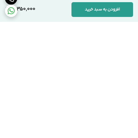
10,350,000
افزودن به سبد خرید
📞 ارتباط با مجموعه سیکاس وود
کارشناسان ما آماده پاسخگویی به سوالات شما هستند:
🏢 دفتر مرکزی:
تهران، یوسف‌آباد، خیابان اسدآبادی، پلاک ۱۰/۱
🏭 کارخانه:
تهران، شهرک صنعتی قلعه‌میر، صنعت ۱۴
برگشت به بالا
☎️ شماره‌های تماس:
۰۲۱-۹۱۰۹۹۱۰۳ دفتر مرکزی
۰۹۱۲-۰۸۶۳۹۷۱ مدیریت
سیکاس وود؛ اصالت در تولید، شفافیت در فروش
تحویل بروز محصول
اقساط هست !