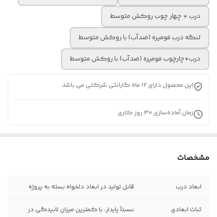
درب + چهار چوب روکش متوسط
لنگه درب فومیزه (ضدآب) با روکش متوسط
درب+چارچوب فومیزه (ضدآب) با روکش متوسط
این محصول دارای 12 ماه گارانتی شرکتی می باشد
زمان آماده‌سازی
30
روز کاری
مشخصات
ابعاد درب
قابل تولید در ابعاد دلخواه بسته به پروژه
ثبات ابعادی
نسبتاً پایدار، با کمترین میزان تابیدگی در