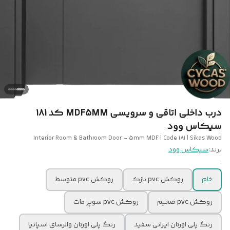
درب داخلی اتاقی و سرویسی MDF5MM کد 181
سیکاس وود
Interior Room & Bathroom Door – 5mm MDF | Code 181 | Sikas Wood
برند:
سیکاس وود
.
خام
روکش pvc نازک
روکش pvc متوسط
روکش pvc ضخیم
روکش pvc سوپر مات
رنگ پلی اورتان ایرانی سفید
رنگ پلی اورتان والرسای اسپانیا