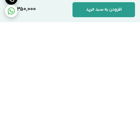
10,350,000
افزودن به سبد خرید
📞 ارتباط با مجموعه سیکاس وود
کارشناسان ما آماده پاسخگویی به سوالات شما هستند:
🏢 دفتر مرکزی:
تهران، یوسف‌آباد، خیابان اسدآبادی، پلاک ۱۰/۱
🏭 کارخانه:
تهران، شهرک صنعتی قلعه‌میر، صنعت ۱۴
برگشت به بالا
☎️ شماره‌های تماس:
۰۲۱-۹۱۰۹۹۱۰۳ دفتر مرکزی
۰۹۱۲-۰۸۶۳۹۷۱ مدیریت
سیکاس وود؛ اصالت در تولید، شفافیت در فروش
تحویل بروز محصول
اقساط هست !