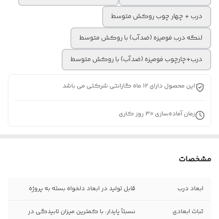
درب + چهار چوب روکش متوسط
لنگه درب فومیزه (ضدآب) با روکش متوسط
درب+چارچوب فومیزه (ضدآب) با روکش متوسط
این محصول دارای 12 ماه گارانتی شرکتی می باشد
زمان آماده‌سازی
30
روز کاری
مشخصات
ابعاد درب
قابل تولید در ابعاد دلخواه بسته به پروژه
ثبات ابعادی
نسبتاً پایدار، با کمترین میزان تابیدگی در