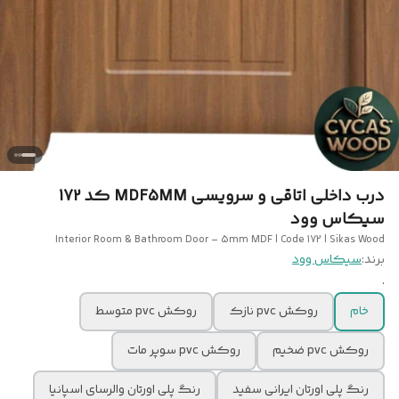
درب داخلی اتاقی و سرویسی MDF5MM کد 172
سیکاس وود
Interior Room & Bathroom Door – 5mm MDF | Code 172 | Sikas Wood
برند:
سیکاس وود
.
خام
روکش pvc نازک
روکش pvc متوسط
روکش pvc ضخیم
روکش pvc سوپر مات
رنگ پلی اورتان ایرانی سفید
رنگ پلی اورتان والرسای اسپانیا