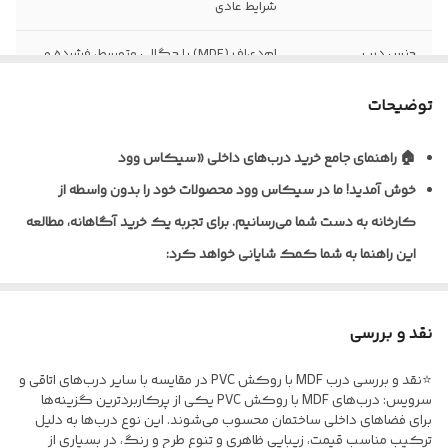
شرایط عادی
جنس درب
ام‌دی‌اف (MDF) با چگالی متوسط، فشرده و
یکنواخت
توضیحات
نظافت و نگهداری
قابلیت تمیزکاری و نظافت آسان با دستمال
مرطوب
🏠 راهنمای جامع خرید درب‌های داخلی «سیکاس وود
خوش آمدید!
ما در سیکاس وود محصولات خود را بدون واسطه از
نوع روکش
ورق پی‌وی‌سی (PVC) ضخامت ۰/۲ تا ۰/۴
میلی‌متر به روش پرس وکیوم
کارخانه به دست شما می‌رسانیم. برای تجربه یک خرید آگاهانه، مطالعه
این راهنما به شما کمک شایانی خواهد کرد:
ضخامت استاندارد
معمولاً ۴۰ تا ۴۵ میلی‌متر (قابل سفارش در
درب
ابعاد مختلف)
🎨 تنوع متریال و پوشش‌دهی
نوع یراق آلات
فاقد یراق‌آلات؛ درب به‌صورت خام (بدون لولا،
نقد و بررسی
ما برای شرایط مختلف، راهکارهای تخصصی داریم:
قفل و دستگیره) تحویل می‌گردد
⭐نقد و بررسی درب MDF با روکش PVC در مقایسه با سایر درب‌های اتاقی و
* درب‌های MDF با روکش PVC: ایده‌آل برای اتاق خواب و فضاهای
مقاومت در برابر
نسبت به MDF خام مقاوم‌تر، اما مناسب
سرویس: درب‌های MDF با روکش PVC یکی از پرکاربردترین گزینه‌ها
اداری؛ مقاوم در برابر خط‌و‌خش.
برای فضاهای داخلی ساختمان محسوب می‌شوند. این نوع درب‌ها به دلیل
رطوبت
فضاهای نیمه‌مرطوب و نه دائماً خیس
ترکیب مناسب قیمت، زیبایی ظاهری و تنوع طرح و رنگ، در بسیاری از
* درب‌های ضدآب (پلای‌وود/ فومیزه PVC) مخصوص سرویس