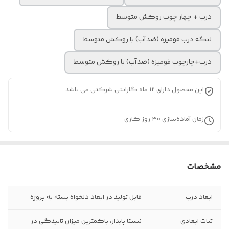
درب + چهار چوب روکش متوسط
لنگه درب فومیزه (ضدآب) با روکش متوسط
درب+چارچوب فومیزه (ضدآب) با روکش متوسط
این محصول دارای 12 ماه گارانتی شرکتی می باشد
زمان آماده‌سازی
30
روز کاری
مشخصات
ابعاد درب
قابل تولید در ابعاد دلخواه بسته به پروژه
ثبات ابعادی
نسبتا پایدار، باکمترین میزان تابیدگی در