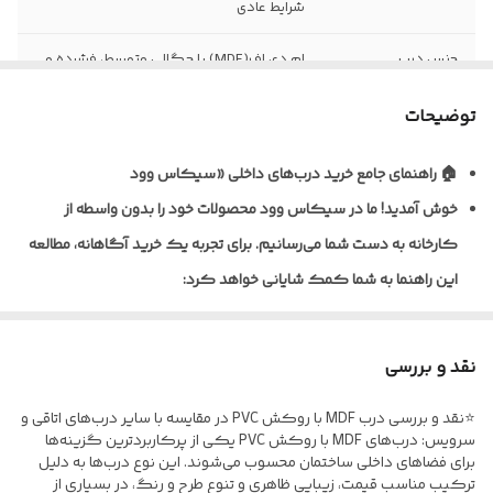
شرایط عادی
جنس درب
ام دی اف(MDF) با چگالی متوسط، فشرده و
یکنواخت
توضیحات
نظافت و نگهداری
قابلیت تمیزکاری و نظافت آسان با دستمال
مرطوب
🏠 راهنمای جامع خرید درب‌های داخلی «سیکاس وود
خوش آمدید!
ما در سیکاس وود محصولات خود را بدون واسطه از
نوع روکش
ورق پی وی سی (PVC) ضخامت 0/20 تا 0/4
میلی متر به روش پرس وکیوم
کارخانه به دست شما می‌رسانیم. برای تجربه یک خرید آگاهانه، مطالعه
این راهنما به شما کمک شایانی خواهد کرد:
ضخامت استاندارد
معمولا 40تا 45 میلی متر (قابل سفارش در
درب
ابعاد متنوع)
🎨 تنوع متریال و پوشش‌دهی
نوع یراق آلات
فاقد یراق آلات، درب به صورت خام (بدون لولا،
نقد و بررسی
ما برای شرایط مختلف، راهکارهای تخصصی داریم:
قفل و دستگیره) تحویل می گردد
⭐نقد و بررسی درب MDF با روکش PVC در مقایسه با سایر درب‌های اتاقی و
* درب‌های MDF با روکش PVC: ایده‌آل برای اتاق خواب و فضاهای
مقاومت در برابر
نسبت به MDF خام مقاوم تر، اما مناسب
سرویس: درب‌های MDF با روکش PVC یکی از پرکاربردترین گزینه‌ها
اداری؛ مقاوم در برابر خط‌و‌خش.
برای فضاهای داخلی ساختمان محسوب می‌شوند. این نوع درب‌ها به دلیل
رطوبت
فضاهای نیمه مرطوب و نه دایما خیس
ترکیب مناسب قیمت، زیبایی ظاهری و تنوع طرح و رنگ، در بسیاری از
* درب‌های ضدآب (پلای‌وود/ فومیزه PVC) مخصوص سرویس