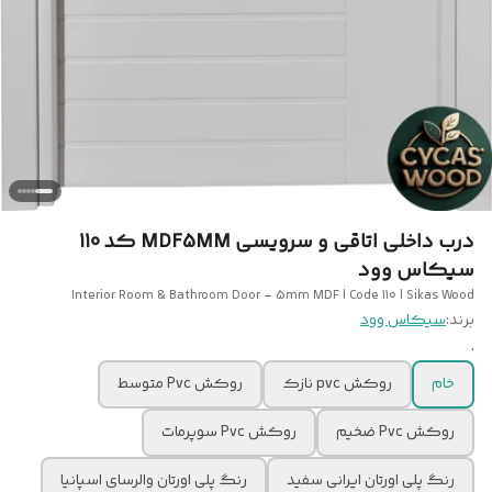
درب داخلی اتاقی و سرویسی MDF5MM کد 110
سیکاس وود
Interior Room & Bathroom Door – 5mm MDF | Code 110 | Sikas Wood
برند:
سیکاس وود
.
خام
روکش pvc نازک
روکش Pvc متوسط
روکش Pvc ضخیم
روکش Pvc سوپرمات
رنگ پلی اورتان ایرانی سفید
رنگ پلی اورتان والرسای اسپانیا