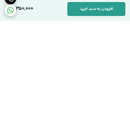
10,350,000
افزودن به سبد خرید
📞 ارتباط با مجموعه سیکاس وود
کارشناسان ما آماده پاسخگویی به سوالات شما هستند:
🏢 دفتر مرکزی:
تهران، یوسف‌آباد، خیابان اسدآبادی، پلاک ۱۰/۱
🏭 کارخانه:
تهران، شهرک صنعتی قلعه‌میر، صنعت ۱۴
برگشت به بالا
☎️ شماره‌های تماس:
۰۲۱-۹۱۰۹۹۱۰۳ دفتر مرکزی
۰۹۱۲-۰۸۶۳۹۷۱ مدیریت
سیکاس وود؛ اصالت در تولید، شفافیت در فروش
تحویل بروز محصول
اقساط هست !