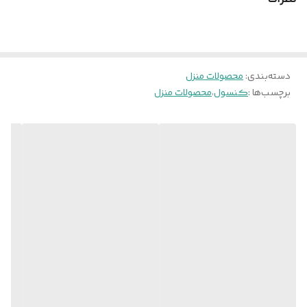
کنسول جادار و مدرن برآورده می‌کند
جنس روکش
روکش ضدخش برجسته با مقاومت بالا در برابر
خط و خش و نفوذ آب
دسته‌بندی
:
محصولات منزل
جنس
ام دی اف با دانسیته بالا
برچسب‌ها :
کنسول
،
محصولات منزل
بست و اتصالات
پیج الیت ترک درجه یک
یراق آلات
مگنت فشاری -لولای استیل
ویژگی های خاص
دارای پایه های چوبی-فضای کافی را برای
چیدن وسایل پذیرایی