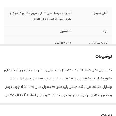
زمان تحویل
تهران و حومه: بین 3 الی 5روز کاری / خارج از
تهران: بین 5 الی 7 روز کاری
نوع
کنسول
ابعاد محصول
40*120*75
تنوع رنگ
دارد
توضیحات
ضمانت نامه
12ماه ضمانت نامه
کنسول مدل CO.008 یک کنسول مینیمال و کم جا مخصوص محیط های
کوچک است که دارای سه قسمت با درب مجزا مگنتی برای قرار دادن
نیاز به نصب
ندارد
تخصصی
وسایل مختلف می باشد. جنس پایه های کنسول مدل CO.008 از چوب روس
و جنس بدنه از ام دی اف مرغوب و با کیفیت و دارای ابعاد 40*120*75 می
توضیحات نصب
ندارد
باشد. کنسول برای هر نوع دکوراسیون و با هر سبکی قابل استفاده
جنس لبه
نوار پی وی سی (PVC) با انعطاف و ضخامت
است که با ایجاد فضای کاربردی، تمامی نیازهای شما را بابت خرید یک
نظرات
مناسب