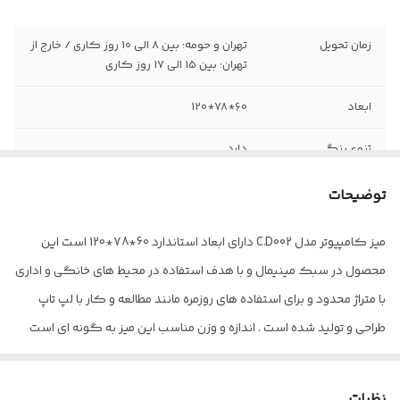
زمان تحویل
تهران و حومه: بین 8 الی 10 روز کاری / خارج از
تهران: بین 15 الی 17 روز کاری
ابعاد
60*78*120
تنوع رنگ
دارد
نوع
میزکامپیوتر
توضیحات
نیاز به نصب
ندارد
میز کامپیوتر مدل C.D002 دارای ابعاد استاندارد 60*78*120 است این
تخصصی
محصول در سبک مینیمال و با هدف استفاده در محیط های خانگی و اداری
ضمانت نامه
12ماه ضمانت نامه کتبی
با متراژ محدود و برای استفاده های روزمره مانند مطالعه و کار با لپ تاپ
طراحی و تولید شده است . اندازه و وزن مناسب این میز به گونه ای است
توضیحات نصب
ندارد
که به راحتی بتوان آن را جا به جا کرد. میز کامپیوتر مدل C.D002 از ام دی
جنس رویه
روکش ضدخش برجسته با مقاومت بالا در برابر
اف مرغوب و با کیفیت ساخته شده است که دارای باکس مجزا برای قرار
نظرات
خط و خش و نفوذ آب