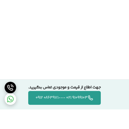
جهت اطلاع از قیمت و موجودی تماس بگیرید.
91099103 021 ---0863971 0912