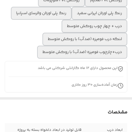
روکش Pvc ضخیم
روکش Pvc سوپرمات
رنگ پلی اورتان ایرانی سفید
رنگ پلی اورتان والرسای اسپانیا
درب + چهار چوب روکش متوسط
لنگه درب فومیزه (ضدآب) با روکش متوسط
درب+چارچوب فومیزه (ضدآب) با روکش متوسط
این محصول دارای 12 ماه گارانتی شرکتی می باشد
زمان آماده‌سازی
30
روز کاری
مشخصات
ابعاد درب
قابل تولید در ابعاد دلخواه بسته به پروژه