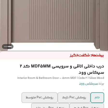
درب داخلی اتاقی و سرویسی MDF5MM کد 2
سیکاس وود
Interior Room & Bathroom Door – 5mm MDF | Code 2 | Sikas Wood
برند:
سیکاس وود
.
خام
روکش Pvc نازک
روکش Pvc متوسط