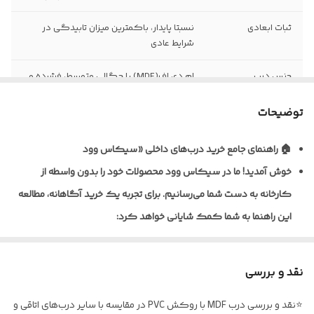
ثبات ابعادی
نسبتا پایدار، باکمترین میزان تابیدگی در
شرایط عادی
جنس درب
ام دی اف(MDF) با چگالی متوسط، فشرده و
یکنواخت
توضیحات
نظافت و نگهداری
قابلیت تمیزکاری و نظافت آسان با دستمال
مرطوب
🏠 راهنمای جامع خرید درب‌های داخلی «سیکاس وود
خوش آمدید!
ما در سیکاس وود محصولات خود را بدون واسطه از
نوع روکش
ورق پی وی سی (PVC) ضخامت 0/20 تا 0/4
میلی متر به روش پرس وکیوم
کارخانه به دست شما می‌رسانیم. برای تجربه یک خرید آگاهانه، مطالعه
این راهنما به شما کمک شایانی خواهد کرد:
ضخامت استاندارد
معمولا 40تا 45 میلی متر (قابل سفارش در
درب
ابعاد متنوع)
🎨 تنوع متریال و پوشش‌دهی
نوع یراق آلات
فاقد یراق آلات، درب به صورت خام (بدون لولا،
نقد و بررسی
ما برای شرایط مختلف، راهکارهای تخصصی داریم:
قفل و دستگیره) تحویل می گردد
⭐نقد و بررسی درب MDF با روکش PVC در مقایسه با سایر درب‌های اتاقی و
* درب‌های MDF با روکش PVC: ایده‌آل برای اتاق خواب و فضاهای