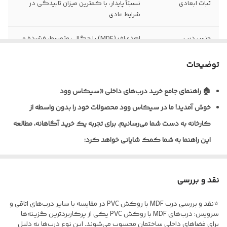
ثبات ابعادی
نسبتاً پایدار، با کمترین میزان تابیدگی در
شرایط عادی
جنس درب
ام‌دی‌اف (MDF) با چگالی متوسط، فشرده و
یکنواخت
توضیحات
نظافت و نگهداری
قابلیت تمیزکاری و نظافت آسان با دستمال
مرطوب
🏠 راهنمای جامع خرید درب‌های داخلی «سیکاس وود
خوش آمدید!
ما در سیکاس وود محصولات خود را بدون واسطه از
نوع روکش
ورق پی‌وی‌سی (PVC) ضخامت ۰/۲ تا ۰/۴
میلی‌متر به روش پرس وکیوم
کارخانه به دست شما می‌رسانیم. برای تجربه یک خرید آگاهانه، مطالعه
این راهنما به شما کمک شایانی خواهد کرد:
ضخامت استاندارد
معمولاً ۴۰ تا ۴۵ میلی‌متر (قابل سفارش در
درب
ابعاد مختلف)
🎨 تنوع متریال و پوشش‌دهی
نوع یراق آلات
فاقد یراق‌آلات؛ درب به‌صورت خام (بدون لولا،
نقد و بررسی
ما برای شرایط مختلف، راهکارهای تخصصی داریم:
قفل و دستگیره) تحویل می‌گردد
⭐نقد و بررسی درب MDF با روکش PVC در مقایسه با سایر درب‌های اتاقی و
* درب‌های MDF با روکش PVC: ایده‌آل برای اتاق خواب و فضاهای
مقاومت در برابر
نسبت به MDF خام مقاوم‌تر، اما مناسب
سرویس: درب‌های MDF با روکش PVC یکی از پرکاربردترین گزینه‌ها
اداری؛ مقاوم در برابر خط‌و‌خش.
برای فضاهای داخلی ساختمان محسوب می‌شوند. این نوع درب‌ها به دلیل
رطوبت
فضاهای نیمه‌مرطوب و نه دائماً خیس