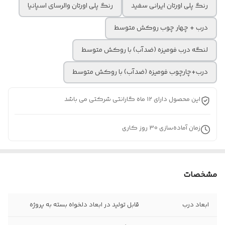
رنگ پلی اورتان ایرانی سفید
رنگ پلی اورتان والرسای اسپانیا
درب + چهار چوب روکش متوسط
لنگه درب فومیزه (ضدآب) با روکش متوسط
درب+چارچوب فومیزه (ضدآب) با روکش متوسط
این محصول دارای 12 ماه گارانتی شرکتی می باشد
زمان آماده‌سازی
30
روز کاری
مشخصات
ابعاد درب
قابل تولید در ابعاد دلخواه بسته به پروژه