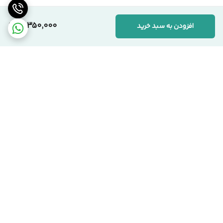
استانداردهای دقیق تولید است. ما به «ارزش واقعی کالا» اعتقاد داریم.
10,350,000
افزودن به سبد خرید
📞 ارتباط با مجموعه سیکاس وود
کارشناسان ما آماده پاسخگویی به سوالات شما هستند:
🏢 دفتر مرکزی:
تهران، یوسف‌آباد، خیابان اسدآبادی، پلاک ۱۰/۱
🏭 کارخانه:
تهران، شهرک صنعتی قلعه‌میر، صنعت ۱۴
برگشت به بالا
☎️ شماره‌های تماس:
۰۲۱-۹۱۰۹۹۱۰۳ دفتر مرکزی
۰۹۱۲-۰۸۶۳۹۷۱ مدیریت
سیکاس وود؛ اصالت در تولید، شفافیت در فروش
تحویل بروز محصول
اقساط هست !