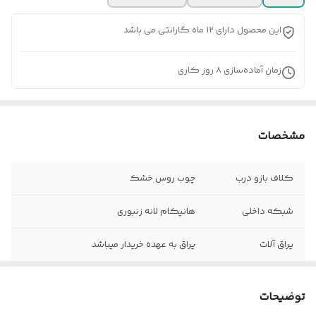
این محصول دارای 12 ماه گارانتی می باشد
زمان آماده‌سازی
8
روز کاری
مشخصات
کلاف بازو درب
چوب روس خشک
شبکه داخلی
هانیکام لانه زنبوری
یراق آلات
یراق به عهده خریدار میباشد
جنس درب یکرو
یکرو HPL یکرو ABS
توضیحات
نوع ورق درب
ملامینه شرکتی 4 میلیمتر