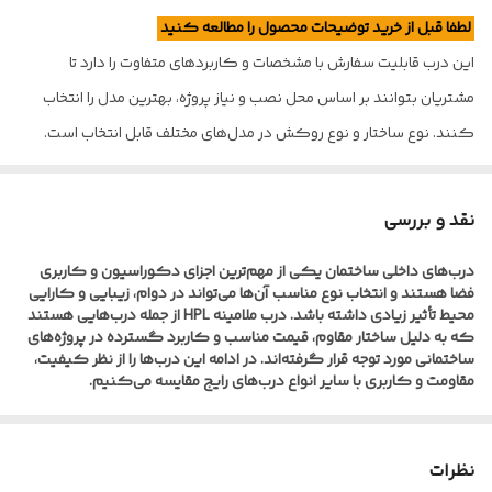
لطفا قبل از خرید توضیحات محصول را مطالعه کنید
این درب قابلیت سفارش با مشخصات و کاربردهای متفاوت را دارد تا
مشتریان بتوانند بر اساس محل نصب و نیاز پروژه، بهترین مدل را انتخاب
کنند. نوع ساختار و نوع روکش در مدل‌های مختلف قابل انتخاب است.
🟩 درب دو رو ملامینه
هر دو سمت با روکش ملامینه پوشانده شده و لبه‌ها ب ه‌صورت لبه خام
نقد و بررسی
تولید می‌شود.
درب‌های داخلی ساختمان یکی از مهم‌ترین اجزای دکوراسیون و کاربری
مناسب فضاهای داخلی با رطوبت معمول؛ اقتصادی و پرمصرف در پروژه‌ها
فضا هستند و انتخاب نوع مناسب آن‌ها می‌تواند در دوام، زیبایی و کارایی
محیط تأثیر زیادی داشته باشد. درب ملامینه HPL از جمله درب‌هایی هستند
که به دلیل ساختار مقاوم، قیمت مناسب و کاربرد گسترده در پروژه‌های
🟪 درب یک‌رو ضدآب HPL
ساختمانی مورد توجه قرار گرفته‌اند. در ادامه این درب‌ها را از نظر کیفیت،
مقاومت و کاربری با سایر انواع درب‌های رایج مقایسه می‌کنیم.
یک سمت روکش HPL ضدخش و ضد رطوبت دارد و لبه‌ها ضدآب اجرا
می‌شود.
از نظر ساختار و متریال، این درب‌ها دارای روکش ملامینه یا HPL هستند که
هر کدام ویژگی‌های خاص خود را دارند. روکش ملامینه در برابر خط و
سطح روکش ساده، بدون طرح و دارای بافت چرمی؛ فقط در رنگ‌های سفید
نظرات
خش و سایش مقاومت قابل قبولی دارد و برای فضاهای داخلی با رطوبت
و کرم تولید می‌شود.
معمول بسیار مناسب است. در مقابل، روکش HPL که در مدل یک‌رو