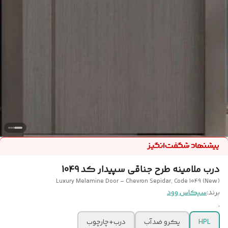
درب ملامینه طرح جناقی سپیدار کد 1049
Luxury Melamine Door – Chevron Sepidar, Code 1049 (New)
برند:
سیکاس وود
.
HPL
یکرو ضدآب
درب+چارچوب