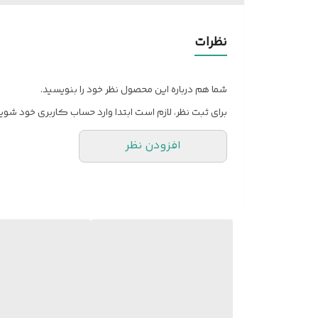
ابعاد درب با چهار چوب
تمامی درب‌های ضدسرقت همراه با چهارچوب کامل و یراق‌آلا
✅ کنترل کیفیت
نظرات
تمامی محصولات قبل از ارسال توسط واحد کنترل کیفیت بر
🚚 ارسال به سراسر کشور
شما هم درباره این محصول نظر خود را بنویسید.
ارسال سفارش به تمام شهرها و روستاهای کشور امکان‌پذ
برای ثبت نظر، لازم است ابتدا وارد حساب کاربری خود شوید
💰 هزینه ارسال
افزودن نظر
هزینه ارسال از درب کارخانه تهران تا محل مشتری بر عهده
🔐 انتخاب نوع قفل
تمام قیمت‌های سایت بر اساس قفل ایرانی محاسبه شده 
امکان انتخاب قفل کاله ترکیه نیز وجود دارد که با انت
🟧 نحوه ارسال و هزینه حمل
میانگین هزینه حمل در کشور حدود ۱ میلیون تومان است و بسته به شهر مقصد متغیر می‌باشد.
• تهران و حومه: ارسال با ناوگان اسنپ
• و شهرستان‌ها: ارسال از طریق باربری انجام میشود