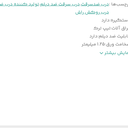
چسب‌ها :
درب ضدسرقت
،
درب سرقت ضد دیلم
،
تولید کننده درب 
درب روکش راش
ستگیره
:
دارد
اق آلات
:
تیپ ترک
بلیت ضد دیلم
:
دارد
خامت ورق
:
1.25 میلیمتر
روفیل عرضی داخلی
:
4 شاخه
مایش بیشتر
وع روکش
:
راش , پوشش رنگ
ق امنیتی داخلی
:
100% سراسری
عاد درب با چهار چوب
:
کف 18 *عرض 110 * ارتفاع 210