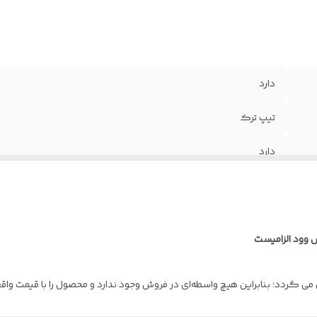
دارد
تیپ ترک
دارد
1.25 میلیمتر
4 شاخه
 وود الزامیست
راش , پوشش رنگ
ل می گردد؛ بنابراین هیچ واسطه‌ای در فروش وجود ندارد و محصول را با قیمت وا
100% سراسری