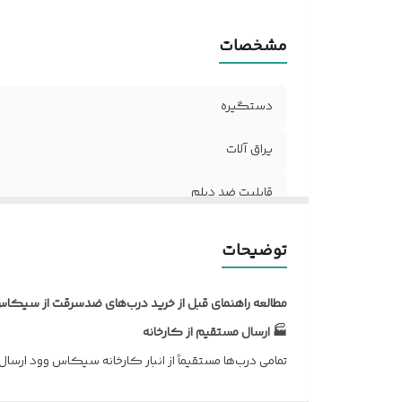
مشخصات
دستگیره
یراق آلات
قابلیت ضد دیلم
ضخامت ورق
توضیحات
پروفیل عرضی داخلی
مطالعه راهنمای قبل از خرید درب‌های ضدسرقت از سیکاس
نوع روکش
🏭 ارسال مستقیم از کارخانه
تمامی درب‌ها مستقیماً از انبار کارخانه سیکاس وود ارسا
ورق امنیتی داخلی
🔧 ارسال کامل درب