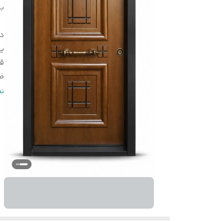
بر
د
یر
قا
ض
پ
ن
ن
ور
اب