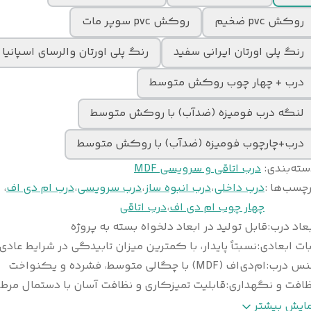
روکش pvc ضخیم
روکش pvc سوپر مات
رنگ پلی اورتان ایرانی سفید
رنگ پلی اورتان والرسای اسپانیا
درب + چهار چوب روکش متوسط
لنگه درب فومیزه (ضدآب) با روکش متوسط
درب+چارچوب فومیزه (ضدآب) با روکش متوسط
سته‌بندی
:
درب اتاقی و سرویسی MDF
چسب‌ها :
درب داخلی
،
درب انبوه ساز
،
درب سرویسی
،
درب ام دی اف
،
چهار چوب ام دی اف
،
درب اتاقی
عاد درب
:
قابل تولید در ابعاد دلخواه بسته به پروژه
ات ابعادی
:
نسبتاً پایدار، با کمترین میزان تابیدگی در شرایط عادی
نس درب
:
ام‌دی‌اف (MDF) با چگالی متوسط، فشرده و یکنواخت
ظافت و نگهداری
:
قابلیت تمیزکاری و نظافت آسان با دستمال مرط
وع
ورق پی‌وی‌سی (PVC) ضخامت ۰/۲ تا ۰/۴ می
مایش بیشتر