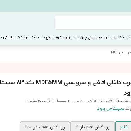
 درب اتاقی و سرویسی
انواع چهار چوب و روکوب
انواع درب ضد سرقت
درب ایمنی دو
ویسی MDF
درب داخلی اتاقی و سرویسی F5MM
ود
Interior Room & Bathroom Door – 5mm MDF | Code 83 | Sikas Wo
ند:
سیکاس وود
خام
روکش pvc نازک
روکش pvc متوسط