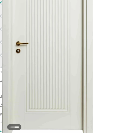
د
بر
اب
ثب
ج
ن
ن
ن