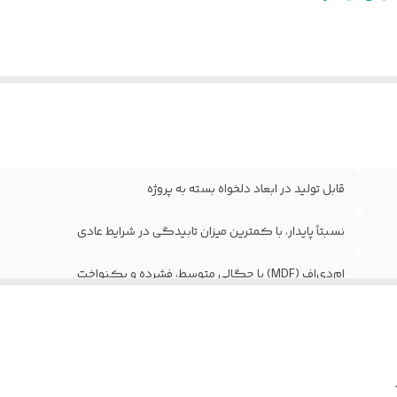
وکش
:
وکیوم
خامت استاندارد
معمولاً ۴۰ تا ۴۵ میلی‌متر (قابل سفارش در ا
رب
:
مختلف)
ع یراق
فاقد یراق‌آلات؛ درب به‌صورت خام (بدون لولا، قفل و د
ات
:
تحویل می‌گردد
اومت در برابر
نسبت به MDF خام مقاوم‌تر، اما مناسب فضاهای
طوبت
:
نیمه‌مرطوب و نه دائماً خیس
قابل تولید در ابعاد دلخواه بسته به پروژه
نگبندی و طرح
تنوع بالای رنگ‌ها و طرح‌های چوبی یا ساده مطا
رب
:
مشتری
نسبتاً پایدار، با کمترین میزان تابیدگی در شرایط عادی
اومت در برابر
عادی؛ قابلیت افزودن افزودنی‌های ضدحریق ب
ریق
:
سفارش
ام‌دی‌اف (MDF) با چگالی متوسط، فشرده و یکنواخت
وع طرح و
اجرای انواع طرح، CNC یا ابزار روی سطح درب قبل ا
قش
:
روکش‌زنی
قابلیت تمیزکاری و نظافت آسان با دستمال مرطوب
قاومت
مقاوم در برابر سایش و ضربه‌های سطحی خفیف؛ اما آ
ورق پی‌وی‌سی (PVC) ضخامت ۰/۲ تا ۰/۴ میلی‌متر به روش پرس وکیوم
یزیکی
:
در برابر ضربه شدید
لاف و استراکچر
چوب روس جهت افزایش مقاومت و جلوگیر