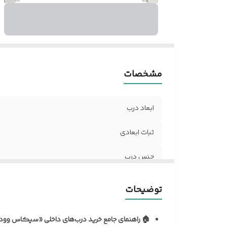
ر
ض
د
نو
آل
مشخصات
مق
ر
ابعاد درب
ر
د
ثبات ابعادی
مق
ح
جنس درب
تن
ن
نظافت و نگهداری
توضیحات
م
نوع روکش
ف
🏠 راهنمای جامع خرید درب‌های داخلی «سیکاس وود
ک