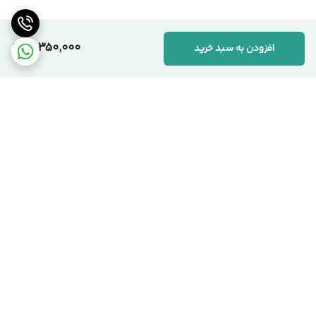
همکاران، صرفاً به‌دلیل بهره‌گیری از متریال باکیفیت‌تر و رعایت
استانداردهای دقیق تولید است. ما به «ارزش واقعی کالا» اعتقاد داریم.
10,350,000
افزودن به سبد خرید
📞 ارتباط با مجموعه سیکاس وود
کارشناسان ما آماده پاسخگویی به سوالات شما هستند:
🏢 دفتر مرکزی:
تهران، یوسف‌آباد، خیابان اسدآبادی، پلاک ۱۰/۱
🏭 کارخانه:
تهران، شهرک صنعتی قلعه‌میر، صنعت ۱۴
برگشت به بالا
☎️ شماره‌های تماس:
۰۲۱-۹۱۰۹۹۱۰۳ دفتر مرکزی
۰۹۱۲-۰۸۶۳۹۷۱ مدیریت
سیکاس وود؛ اصالت در تولید، شفافیت در فروش
تحویل بروز محصول
اقساط هست !