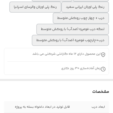
رنگ پلی اورتان ایرانی سفید
رنگ پلی اورتان والرسای اسپانیا
درب + چهار چوب روکش متوسط
لنگه درب فومیزه (ضدآب) با روکش متوسط
درب+چارچوب فومیزه (ضدآب) با روکش متوسط
این محصول دارای 12 ماه گارانتی شرکتی می باشد
زمان آماده‌سازی
30
روز کاری
مشخصات
ابعاد درب
قابل تولید در ابعاد دلخواه بسته به پروژه