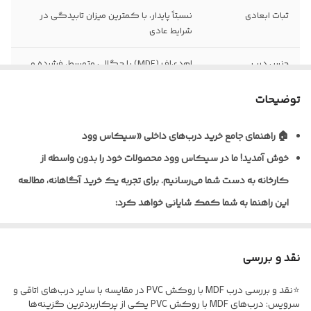
ثبات ابعادی
نسبتاً پایدار، با کمترین میزان تابیدگی در
شرایط عادی
جنس درب
ام‌دی‌اف (MDF) با چگالی متوسط، فشرده و
یکنواخت
توضیحات
نظافت و نگهداری
قابلیت تمیزکاری و نظافت آسان با دستمال
مرطوب
🏠 راهنمای جامع خرید درب‌های داخلی «سیکاس وود
خوش آمدید!
ما در سیکاس وود محصولات خود را بدون واسطه از
نوع روکش
ورق پی‌وی‌سی (PVC) ضخامت ۰/۲ تا ۰/۴
میلی‌متر به روش پرس وکیوم
کارخانه به دست شما می‌رسانیم. برای تجربه یک خرید آگاهانه، مطالعه
این راهنما به شما کمک شایانی خواهد کرد:
ضخامت استاندارد
معمولاً ۴۰ تا ۴۵ میلی‌متر (قابل سفارش در
درب
ابعاد مختلف)
🎨 تنوع متریال و پوشش‌دهی
نوع یراق آلات
فاقد یراق‌آلات؛ درب به‌صورت خام (بدون لولا،
نقد و بررسی
ما برای شرایط مختلف، راهکارهای تخصصی داریم:
قفل و دستگیره) تحویل می‌گردد
⭐نقد و بررسی درب MDF با روکش PVC در مقایسه با سایر درب‌های اتاقی و
* درب‌های MDF با روکش PVC: ایده‌آل برای اتاق خواب و فضاهای
مقاومت در برابر
نسبت به MDF خام مقاوم‌تر، اما مناسب
سرویس: درب‌های MDF با روکش PVC یکی از پرکاربردترین گزینه‌ها