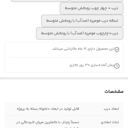
درب + چهار چوب روکش متوسط
لنگه درب فومیزه (ضدآب) با روکش متوسط
درب+چارچوب فومیزه (ضدآب) با روکش متوسط
این محصول دارای 12 ماه گارانتی میباشد.
زمان آماده‌سازی
30
روز کاری
مشخصات
ابعاد درب
قابل تولید در ابعاد دلخواه بسته به پروژه
ثبات ابعادی
نسبتاً پایدار، با کمترین میزان تابیدگی در