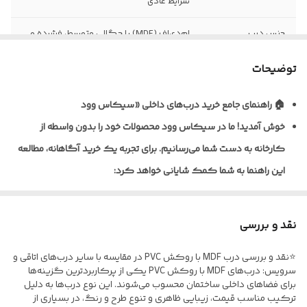
شرایط عادی
جنس درب
ام‌دی‌اف (MDF) با چگالی متوسط، فشرده و
یکنواخت
توضیحات
نظافت و نگهداری
قابلیت تمیزکاری و نظافت آسان با دستمال
مرطوب
🏠 راهنمای جامع خرید درب‌های داخلی «سیکاس وود
خوش آمدید!
ما در سیکاس وود محصولات خود را بدون واسطه از
نوع روکش
ورق پی‌وی‌سی (PVC) ضخامت ۰/۲ تا ۰/۴
میلی‌متر به روش پرس وکیوم
کارخانه به دست شما می‌رسانیم. برای تجربه یک خرید آگاهانه، مطالعه
این راهنما به شما کمک شایانی خواهد کرد:
ضخامت استاندارد
معمولاً ۴۰ تا ۴۵ میلی‌متر (قابل سفارش در
درب
ابعاد مختلف)
🎨 تنوع متریال و پوشش‌دهی
نوع یراق آلات
فاقد یراق‌آلات؛ درب به‌صورت خام (بدون لولا،
نقد و بررسی
ما برای شرایط مختلف، راهکارهای تخصصی داریم:
قفل و دستگیره) تحویل می‌گردد
⭐نقد و بررسی درب MDF با روکش PVC در مقایسه با سایر درب‌های اتاقی و
* درب‌های MDF با روکش PVC: ایده‌آل برای اتاق خواب و فضاهای
مقاومت در برابر
نسبت به MDF خام مقاوم‌تر، اما مناسب
سرویس: درب‌های MDF با روکش PVC یکی از پرکاربردترین گزینه‌ها
اداری؛ مقاوم در برابر خط‌و‌خش.
برای فضاهای داخلی ساختمان محسوب می‌شوند. این نوع درب‌ها به دلیل
رطوبت
فضاهای نیمه‌مرطوب و نه دائماً خیس
ترکیب مناسب قیمت، زیبایی ظاهری و تنوع طرح و رنگ، در بسیاری از
* درب‌های ضدآب (پلای‌وود/ فومیزه PVC) مخصوص سرویس