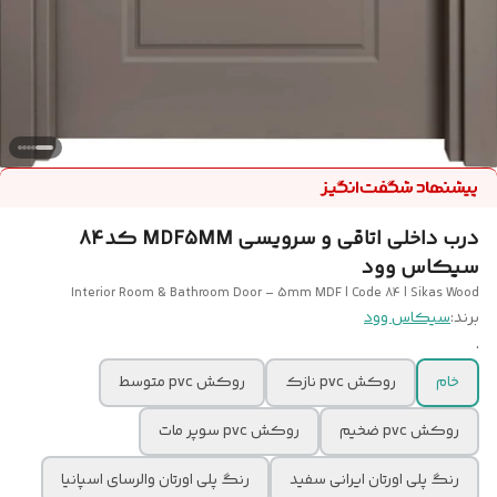
درب داخلی اتاقی و سرویسی MDF5MM کد 84
سیکاس وود
Interior Room & Bathroom Door – 5mm MDF | Code 84 | Sikas Wood
برند:
سیکاس وود
.
خام
روکش pvc نازک
روکش pvc متوسط
روکش pvc ضخیم
روکش pvc سوپر مات
رنگ پلی اورتان ایرانی سفید
رنگ پلی اورتان والرسای اسپانیا