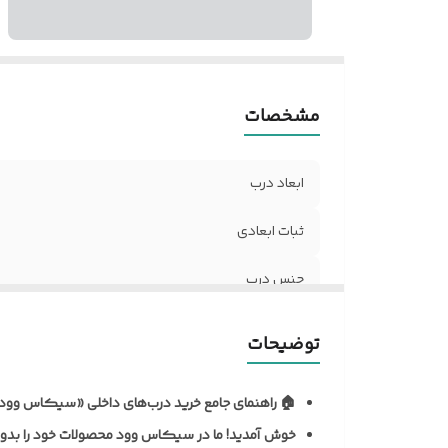
د
نو
آل
مق
مشخصات
ر
ر
ابعاد درب
د
مق
ثبات ابعادی
ح
تن
جنس درب
ن
نظافت و نگهداری
م
توضیحات
ف
نوع روکش
ک
🏠 راهنمای جامع خرید درب‌های داخلی «سیکاس وود
د
ضخامت استاندارد درب
خوش آمدید!
ما در سیکاس وود محصولات خود را بدون 
ش