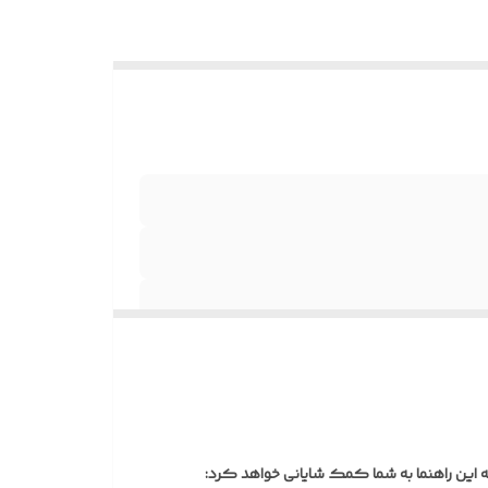
ستگیره)
بق سلیقه
ه
ز
سیب‌پذیر
ی از
ه این راهنما به شما کمک شایانی خواهد کرد:
برای کاهش وزن و