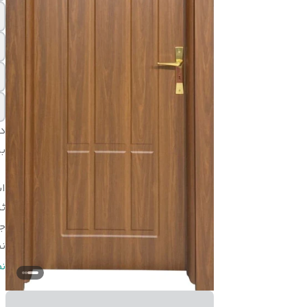
د
بر
اب
ثب
ج
ن
ن
ن
ر
ض