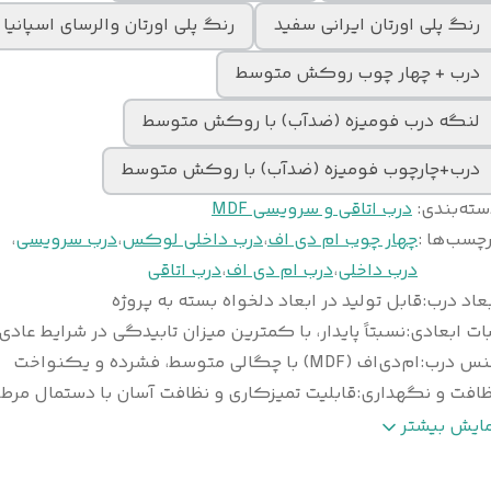
رنگ پلی اورتان ایرانی سفید
رنگ پلی اورتان والرسای اسپانیا
درب + چهار چوب روکش متوسط
لنگه درب فومیزه (ضدآب) با روکش متوسط
درب+چارچوب فومیزه (ضدآب) با روکش متوسط
سته‌بندی
:
درب اتاقی و سرویسی MDF
چسب‌ها :
چهار چوب ام دی اف
،
درب داخلی لوکس
،
درب سرویسی
،
درب داخلی
،
درب ام دی اف
،
درب اتاقی
عاد درب
:
قابل تولید در ابعاد دلخواه بسته به پروژه
ات ابعادی
:
نسبتاً پایدار، با کمترین میزان تابیدگی در شرایط عادی
نس درب
:
ام‌دی‌اف (MDF) با چگالی متوسط، فشرده و یکنواخت
ظافت و نگهداری
:
قابلیت تمیزکاری و نظافت آسان با دستمال مرط
وع
ورق پی‌وی‌سی (PVC) ضخامت ۰/۲ تا ۰/۴ می
مایش بیشتر
وکش
:
وکیوم
خامت استاندارد
معمولاً ۴۰ تا ۴۵ میلی‌متر (قابل سفارش در ا