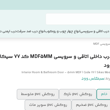
 درب اتاقی و سرویسی
انواع چهار چوب و روکوب
انواع درب ضد سرقت
درب ایمنی دو
ویسی MDF
درب داخلی اتاقی و سرویسی DF5MM
ود
Interior Room & Bathroom Door – 5mm MDF | Code 77 | Sikas Wo
ند:
سیکاس وود
خام
روکش pvc نازک
روکش pvc متوسط
روکش pvc ضخیم
روکش pvc سوپر مات