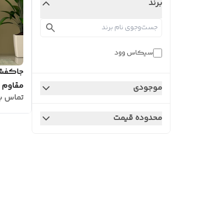
برند
سیکاس وود
جاکفشی
مقاوم مدل 
موجودی
تماس ب
محدوده قیمت