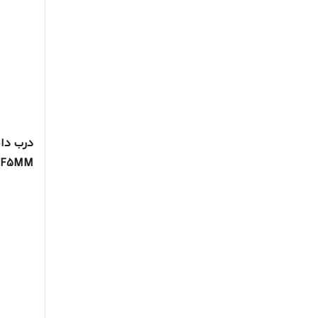
درب دا
MDF5MM کد 18 سی