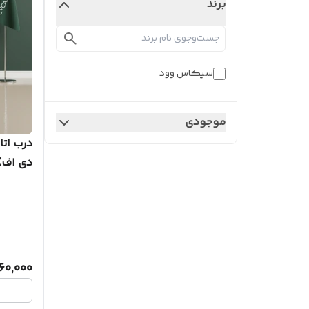
برند
سیکاس وود
موجودی
دی‌ اف
160,000