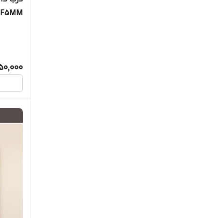
MDF5MM کد 9 سی
50,000