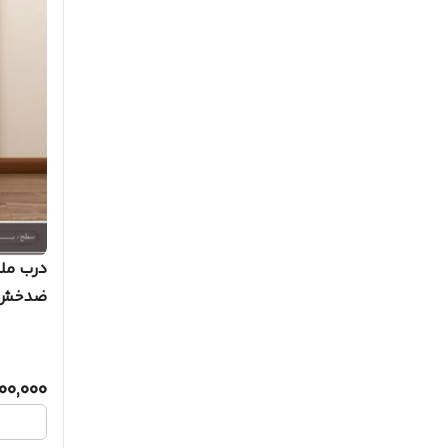
ضدخش
00,000