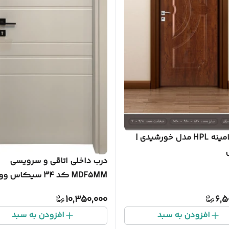
درب ملامینه HPL مدل خورشیدی |
درب داخلی اتاقی و سرویسی
MDF5MM کد 34 سیکاس وود
10,350,000
6,5
افزودن به سبد
افزودن به سبد