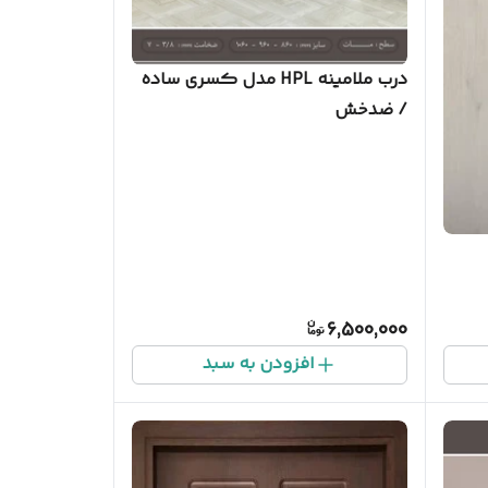
درب ملامینه HPL مدل کسری ساده
/ ضدخش
6,500,000
افزودن به سبد