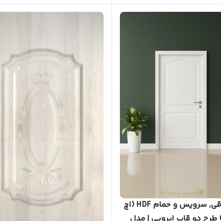
درب اتاقی, سرویس و حمام HDF (اچ‌
 طرح دو قاب ابرویی | مدل