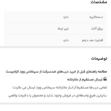
مشخصات
دستگیره
دارد
یراق آلات
تیپ ترک
قابلیت ضد دیلم
دارد
ضخامت ورق
1.25 میلیمتر
توضیحات
نوع روکش
راش , پوشش رنگ
مطالعه راهنمای قبل از خرید درب‌های ضدسرقت از سیکاس وود الزامیست
ابعاد درب با چهار
کف 18 *عرض 110 * ارتفاع 210
🏭 ارسال مستقیم از کارخانه
چوب
تمامی درب‌ها مستقیماً از انبار کارخانه سیکاس وود ارسال می گردد؛
پروفیل عرضی
4 شاخه
بنابراین هیچ واسطه‌ای در فروش وجود ندارد و محصول را با قیمت واقعی
داخلی
تولیدی دریافت می‌کنید.
ورق امنیتی داخلی
100% سراسری