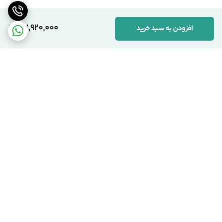
متریال و شرایط تولید در هر کارخانه‌ای متفاوت از هم هستند
.
ما محصولات خود را
کاملاً واقعی و منحصر به تولید خودمان
و با
کارشناسی
37,920,000
افزودن به سبد خرید
بسیار دقیق
قیمت‌گذاری می‌کنیم.
پشتیبانی :::📞
در صورت داشتن هرگونه سؤال، کارشناسان ما آماده راهنمایی شما
هستند.
02191099103
09120863971
برگشت به بالا
تحویل بروز محصول
اقساط هست !