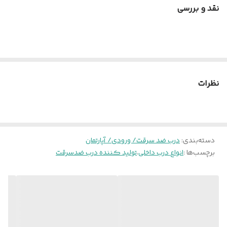
🔧 ارسال کامل درب
نقد و بررسی
تمامی درب‌های ضدسرقت همراه با چهارچوب کامل و یراق‌آلات ارسال
می‌شوند و برای نصب نیازی به خرید یراق اضافی ندارید.
✅ کنترل کیفیت
تمامی محصولات قبل از ارسال توسط واحد کنترل کیفیت بررسی می‌شوند
تا درب بدون ایراد و با سلامت کامل به دست شما برسد.
نظرات
🚚 ارسال به سراسر کشور
ارسال سفارش به تمام شهرها و روستاهای کشور امکان‌پذیر است.
💰 هزینه ارسال
دسته‌بندی
:
درب ضد سرقت/ ورودی/ آپارتمان
هزینه ارسال از درب کارخانه تهران تا محل مشتری بر عهده خریدار بوده و
برچسب‌ها :
انواع درب داخلی
،
تولید کننده درب ضدسرقت
به‌صورت پس‌کرایه پرداخت می‌شود.
🔐 انتخاب نوع قفل
تمام قیمت‌های سایت بر اساس قفل ایرانی محاسبه شده است.
امکان انتخاب قفل کاله ترکیه نیز وجود دارد که با انتخاب آن قیمت