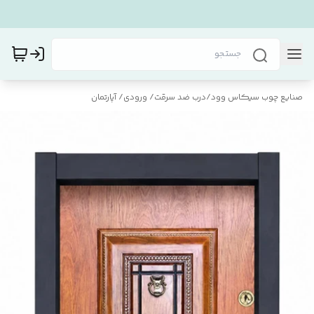
صنایع چوب سیکاس وود
/
درب ضد سرقت/ ورودی/ آپارتمان