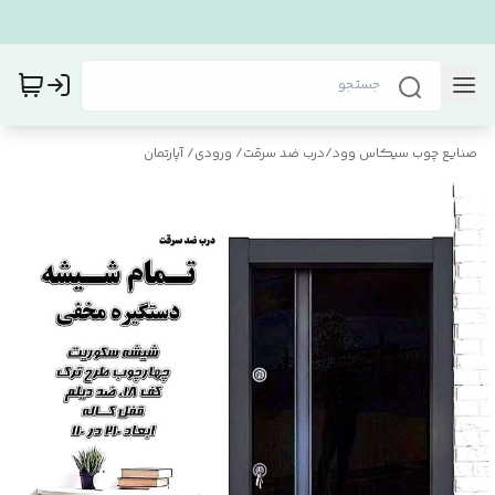
صنایع چوب سیکاس وود
/
درب ضد سرقت/ ورودی/ آپارتمان