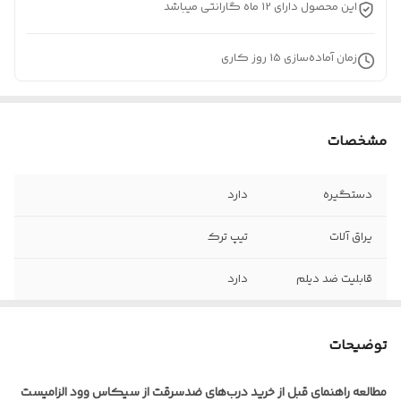
این محصول دارای 12 ماه گارانتی میباشد
زمان آماده‌سازی
15
روز کاری
مشخصات
دستگیره
دارد
یراق آلات
تیپ ترک
قابلیت ضد دیلم
دارد
ضخامت ورق
1.25 میلیمتر
توضیحات
نوع روکش
راش , پوشش رنگ
مطالعه راهنمای قبل از خرید درب‌های ضدسرقت از سیکاس وود الزامیست