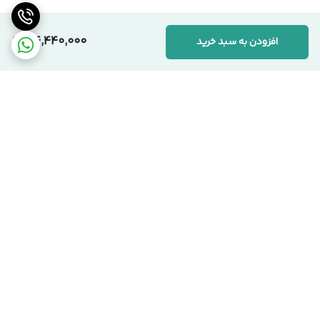
در خصوص
اختلاف قیمت (کمتر یا بیشتر) محصولات مشابه ما با سایر
همکاران
هیچ اظهار نظری نمی‌کنیم. این کار نه حرفه‌ای است و نه
34,440,000
افزودن به سبد خرید
امکان‌پذیر؛ چراکه ما کیفیت و اعتبار کاری خودمان را فدای قیمت
گذاری های احساسی نمیکنیم و ضمن اینکه
نوع ساخت، کیفیت
متریال و شرایط تولید در هر کارخانه‌ای متفاوت از هم هستند
.
ما محصولات خود را
کاملاً واقعی و منحصر به تولید خودمان
و با
کارشناسی
بسیار دقیق
قیمت‌گذاری می‌کنیم.
برگشت به بالا
پشتیبانی :::📞
در صورت داشتن هرگونه سؤال، کارشناسان ما آماده راهنمایی شما
هستند.
02191099103
09120863971
تحویل بروز محصول
اقساط هست !