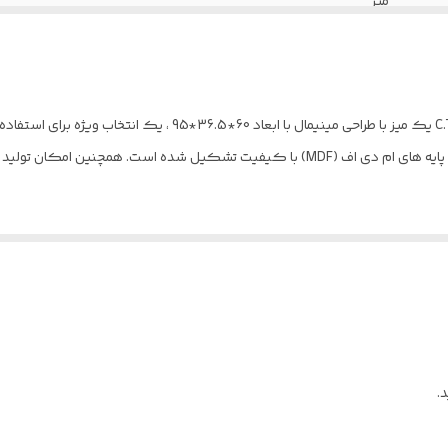
میز
دارد
12 ماه ضمانت نامه کتبی و معتبر
میز جلو مبلی سفید قهوه ای ام دی اف ضدخش مدل C.T005 یک میز با طراحی
ندارد
مدرن می باشد. از یک عدد باکس با قسمت های مکمل و پایه های ام دی اف (MDF) با کیفیت تشک
ندارد
کم جا-نصب راحت و آسان -ارتفاع متناسب با استاندارد های ارگونومی
روکش ضدخش برجسته با مقاومت بالا در برابر خط و خش و نفوذ آب
ام دی اف با دانسیته بالا
نوار پی وی سی (PVC) با انعطاف و ضخامت مناسب
.
ندارد