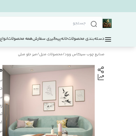
دسته‌بندی محصولات
خانه
پیگیری سفارش
همه محصولات
انواع
صنایع چوب سیکاس وود
/
محصولات منزل
/
میز جلو مبلی
م
بر
د
بر
زم
ت
اب
ن