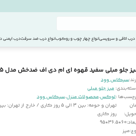
 درب اتاقی و سرویسی
انواع چهار چوب و روکوب
انواع درب ضد سرقت
درب ایمنی دو
یز جلو مبلی سفید قهوه ای ام دی اف ضدخش مدل C.T005
ند:
سیکاس وود
سته‌بندی
:
میز جلو مبلی
چسب‌ها :
لوکس
،
محصولات منزل
،
سیکاس وود
ان
حویل
:
روز کاری
عاد
:
60*36.5*95
وع
:
میز