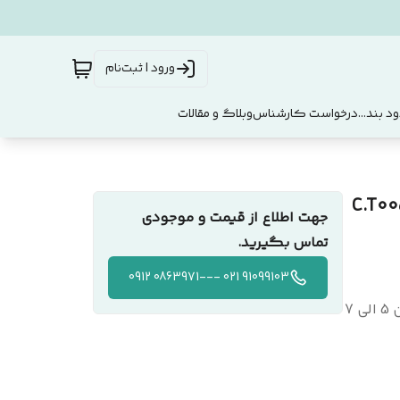
ورود | ثبت‌نام
د بند...
درخواست کارشناس
وبلاگ و مقالات
جهت اطلاع از قیمت و موجودی
تماس بگیرید.
91099103 021 ---0863971 0912
تهران و حومه: بین 3 الی 5 روز کاری / خارج از تهران: بین 5 الی 7