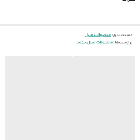
ضدخش و تمامی اتصالات آن الیت ترک است. کلیه لبه های کار با نوار پی
خش و ورود رطوبت
وی سی مقاوم پوشش داده شده است .
جنس لبه
نوار پی وی سی مقاوم با انعطاف
دسته‌بندی
:
محصولات منزل
بست و اتصالات
پیچ الیت ترک و درجه یک
برچسب‌ها :
محصولات منزل
،
کمد
توضیحات نصب
ندارد
جنس
ام دی اف با کیفیت با دانسیته وتراکم بالا
یراق آلات
مگنت فشاری-لولای آرام بند-لوله آویز فلزی
آبکاری شده