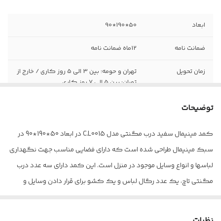
ابعاد
50*190*90
ضمانت نامه
12ماه ضمانت نامه
زمان تحویل
تهران و حومه: بین 3 الی 5 روز کاری / خارج از
تهران: بین 5 الی 7 روز کاری
نوع
کمد کشو دار
توضیحات
تنوع رنگ
دارد
کمد مینیمال سفید درب مگنتی مدل C.L0015 در ابعاد 50*190*90 در
سبک مینیمال طراحی شده است که دارای فضایی مناسب جهت نگهداری
نیاز به نصب
ندارد
تخصصی
لباسها و انواع وسایل موجود در منزل است. این کمد دارای سه عدد درب
مگنتی تاچ، یک عدد رگال لباس و یک کشو برای قرار دادن وسایل و
ویژگی های خاص
دارای کشو مجزا-ارتفاع متناسب با استاندارد
های ارگونومی انسانی
لباس های مختلف است. کمد C.L007 قابل تولید در رنگ های متفاوت و
سفارشی طبق سلیقه مشتری می باشد. جنس این کمد از ام دی اف
نظرات
جنس روکش
روکش برجسته با مقاومت بالا در برابر خط و