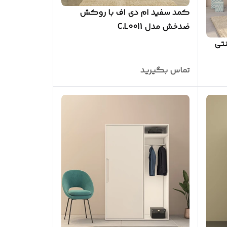
کمد سفید ام دی اف با روکش
ضدخش مدل C.L0011
تی
تماس بگیرید