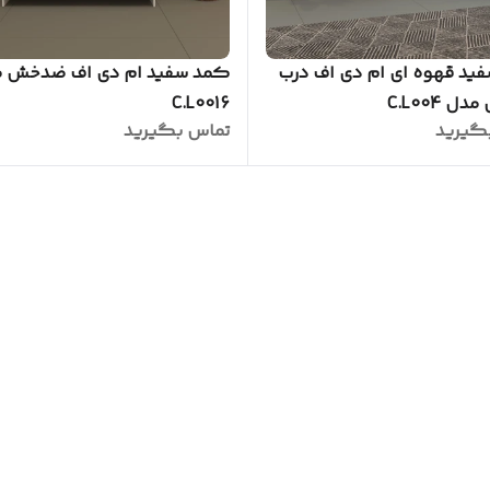
ید قهوه ای ام دی اف درب
کمد سفید ام دی اف ضدخش 
 C.L004
C.L0016
گیرید
تماس بگیرید