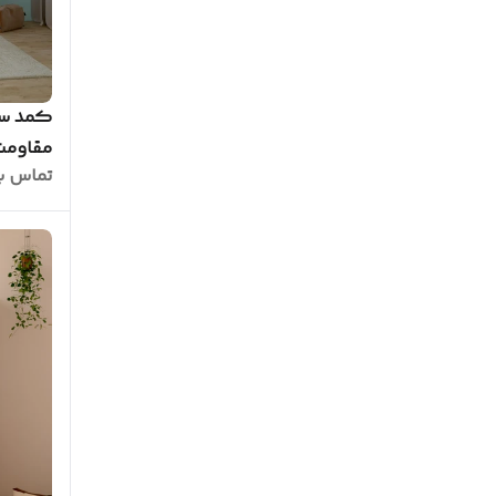
کمد سف
مقاومت با
تماس ب