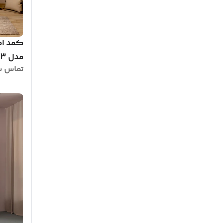
کمد ام
مدل C.L0013
تماس ب