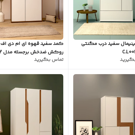
نیمال سفید درب مگنتی
کمد سفید قهوه ای ام دی اف ب
روکش ضدخش برجسته مدل C.L002
گیرید
تماس بگیرید