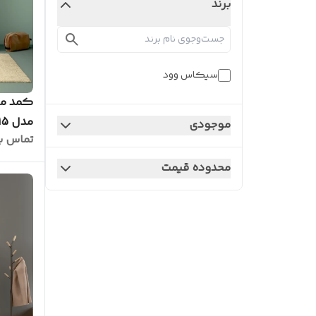
برند
سیکاس وود
کمد می
مدل C.L0015
موجودی
تماس ب
محدوده قیمت