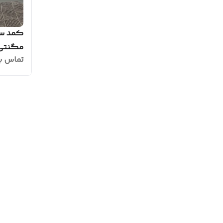
کمد سف
مگنتی مدل
تماس ب