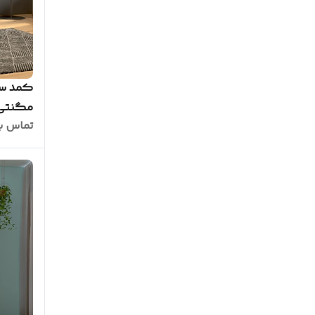
کمد سف
مگنتی مدل
تماس ب