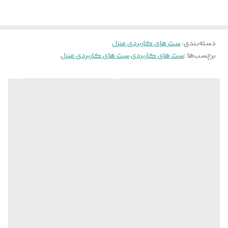
دفتر خانگی یا فضاهای آموزشی کوچک است. در رقابت با
کاری
محصولات مشابه بازار، این ست با کیفیت ساخت بالا، طراحی
مدرن و قیمت متناسب، در
رده‌ی برتر ارزش خرید
قرار
می‌گیرد.
دسته‌بندی
:
ست های کاربردی منزل
برچسب‌ها :
ست های کاربردی
،
ست های کاربردی منزل
⚙️
مشخصات فنی برتر:
🪵
جنس بدنه:
MDF با دانسیته بالا، دارای مقاومت و
طول‌عمر بالا
✨
روکش برجسته ضدخش:
مقاوم در برابر خط و خش و
نفوذ آب
🔲
لبه‌ها:
نوار PVC منعطف و ضخیم برای جلوگیری از
آسیب
🔩
بست و اتصالات:
پیچ الیت ترک درجه یک برای استحکام
بالا
🌲
یراق‌آلات:
پایه چوب روسی طبیعی و مقاوم، به همراه
مگنت فشاری
برای باز و بسته شدن نرم