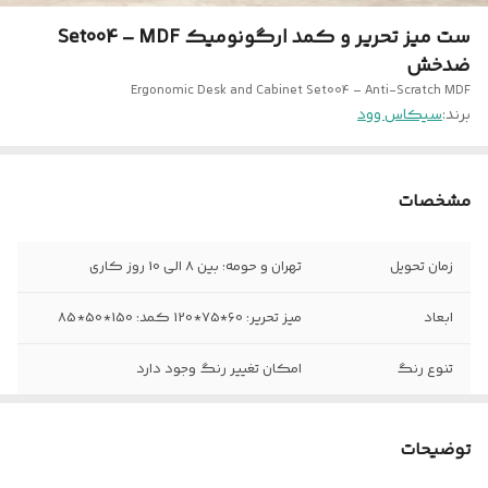
ست میز تحریر و کمد ارگونومیک Set004 – MDF
ضدخش
Ergonomic Desk and Cabinet Set004 – Anti-Scratch MDF
برند:
سیکاس وود
مشخصات
زمان تحویل
تهران و حومه: بین 8 الی 10 روز کاری
ابعاد
میز تحریر: 60*75*120 کمد: 150*50*85
تنوع رنگ
امکان تغییر رنگ وجود دارد
ویژگی های خاص
کم جا-دارای باکس وکشو مجزا-ارتفاع
متناسب با استاندارد های ارگونومی انسانی
توضیحات