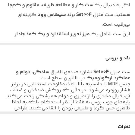
جنس لبه
نوار پی وی سی (PVC) با انعطاف و ضخامت
اگر به دنبال یک
ست کار و مطالعه ظریف، مقاوم و کم‌جا
مناسب
هستید، ست منزل
Set004
برند
سیکاس وود
گزینه‌ای
بست و اتصالات
پیج الیت ترک درجه یک
بی‌رقیب است.
این ست شامل یک
میز تحریر استاندارد و یک کمد جادار
یراق آلات
پایه چوب روس -مگنت فشاری
است که با طراحی هماهنگ و مینیمال، جلوه‌ای خاص به
نیاز به نصب
ندارد
فضای کار یا اتاق خواب شما می‌بخشد.
نقد و بررسی
تخصصی
ست منزل
Set004
نشان‌دهنده‌ی تلفیق
سادگی، دوام و
جنس
ام دی اف با دانسیته بالا
عملکرد ارگونومیک
در بالاترین سطح است.
🌟
ویژگی‌های خاص:
جنس MDF با دانسیته بالا باعث مقاومت استثنایی در برابر
جنس روکش
روکش ضدخش برجسته با مقاومت بالا در برابر
فشار روزمره می‌شود، در حالی که روکش ضدخش و ضدآب
طراحی
کم‌جا و کاربردی
، مناسب برای فضاهای کوچک و
خط و خش و نفوذ آب
آن، خیال مشتری را از تمیزی و دوام همیشگی راحت می‌کند.
مدرن
پایه‌های چوب روس نه فقط از نظر استحکام بلکه به لحاظ
ظاهری حس گرما و طبیعی بودن را القا می‌کنند. طراحی
دارای
باکس و کشوهای مجزا
برای نظم‌دهی بهتر
دقیق میز تحریر بر پایه‌ی اصول ارگونومی از خستگی
جلوگیری کرده و لذت کار یا مطالعه را افزایش می‌دهد.
ارتفاع کاملاً
استاندارد طبق اصول ارگونومی انسانی
نظرات
طراحی ساده و مینیمال جهت افزایش تمرکز در فضای
از نظر کاربری،
Set004
انتخابی فوق‌العاده برای اتاق کار،