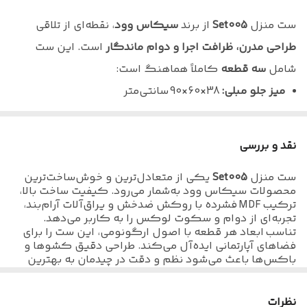
تخصصی
ست منزل
Set005
از برند
سیکاس وود
، نقطه‌ای از تلاقی
جنس
ام دی اف با دانسیته بالا
طراحی مدرن، ظرافت اجرا و دوام ماندگار
است. این ست
ویژگی های خاص
کم جا-دارای باکس وکشو مجزا-ارتفاع
شامل
سه قطعه
کاملاً هماهنگ است:
متناسب با استاندارد های ارگونومی انسانی
میز جلو مبلی:
38×60×90 سانتی‌متر
میز تلویزیون:
33×140×110 سانتی‌متر
بست و اتصالات
پیج الیت ترک درجه یک
کنسول:
40×90×130 سانتی‌متر
نقد و بررسی
جنس روکش
روکش ضدخش برجسته با مقاومت بالا در برابر
این ترکیب هوشمندانه، دکوراسیونی هماهنگ و لوکس
خط و خش و نفوذ آب
ست منزل
Set005
یکی از متعادل‌ترین و خوش‌ساخت‌ترین
ایجاد می‌کند که در عین
کم‌جا بودن، بیشترین کارایی
را
محصولات سیکاس وود به‌شمار می‌رود. کیفیت ساخت بالا،
جنس لبه
نوار پی وی سی (PVC) با انعطاف و ضخامت
ارائه می‌دهد.
ترکیب MDF فشرده با روکش ضدخش و یراق‌آلات آرام‌بند،
مناسب
تجربه‌ای از دوام و سکوت لوکس را به کاربر می‌دهد.
تناسب ابعاد هر قطعه با اصول ارگونومی، این ست را برای
یراق آلات
مگنت فشاری-لولای آرامبند
🎨
تنوع رنگ:
انتخاب آزاد رنگ مطابق سلیقه شما و
فضاهای آپارتمانی ایده‌آل می‌کند. طراحی دقیق کشوها و
باکس‌ها باعث می‌شود نظم و دقت در چیدمان به بهترین
دکوراسیون محیط
حالت ممکن برسد.
🕓
زمان تحویل:
بین ۸ تا ۱۰ روز کاری برای تهران و حومه
از نظر
ارزش خرید
، Set005 با ارائه‌ی قابلیت سفارشی‌سازی
نظرات