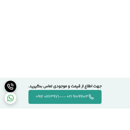
جهت اطلاع از قیمت و موجودی تماس بگیرید.
91099103 021 ---0863971 0912