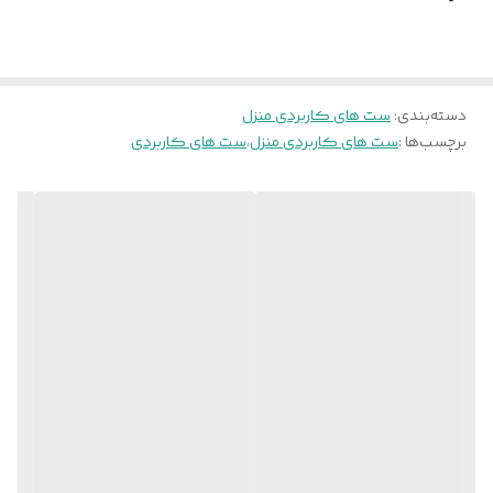
🔧
نیاز به نصب تخصصی:
دارد – نصب توسط تیم فنی
رنگ، نصب حرفه‌ای و استفاده از قطعات باکیفیت ترک و
روسی، نمونه‌ای از
تجمل صنعتی فاخر
در رده‌ی میان‌قیمت
سیکاس وود برای بهترین دقت و زیبایی اجرای نهایی
محسوب می‌شود — محصولی که هم در دکور مدرن و هم
کلاسیک به‌خوبی می‌نشیند.
دسته‌بندی
:
ست های کاربردی منزل
برچسب‌ها :
ست های کاربردی منزل
،
ست های کاربردی
🌟
ویژگی‌های خاص:
طراحی
کم‌جا و ارگونومیک
برای فضاهای مدرن
دارای
باکس و کشوهای مجزا
جهت نظم‌دهی کاربردی
ارتفاع دقیق بر اساس
استانداردهای ارگونومی انسانی
سازگار برای پذیرایی، فضای نشیمن یا حتی دفاتر مدرن
⚙️
مشخصات فنی باکیفیت:
جنس بدنه:
MDF با دانسیته بالا، مقاوم در برابر فشار و
دفرمگی