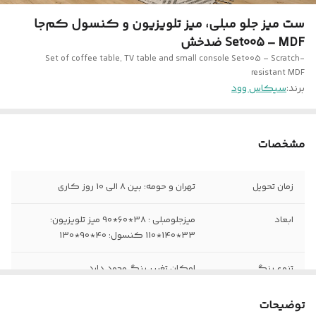
ست میز جلو مبلی، میز تلویزیون و کنسول کم‌جا
Set005 – MDF ضدخش
Set of coffee table, TV table and small console Set005 – Scratch-
resistant MDF
برند:
سیکاس وود
مشخصات
زمان تحویل
تهران و حومه: بین 8 الی 10 روز کاری
ابعاد
میزجلومبلی : 38*60*90 میز تلویزیون:
33*140*110 کنسول: 40*90*130
تنوع رنگ
امکان تغییر رنگ وجود دارد
نیاز به نصب
ندارد
توضیحات