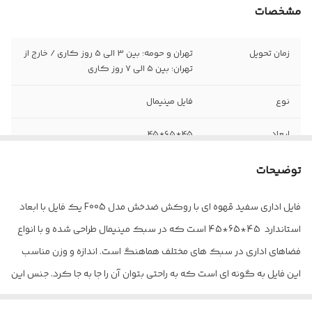
مشخصات
زمان تحویل
تهران و حومه: بین 3 الی 5 روز کاری / خارج از
تهران: بین 5 الی 7 روز کاری
نوع
فایل مینیمال
ابعاد
45*65*45
تنوع رنگ
دارد
توضیحات
ویژگی های خاص
دستگیره متصل به درب کشو ازجنس ام دی
فایل اداری سفید قهوه ای با روکش ضدخش مدل F005 یک فایل با ابعاد
اف-ارتفاع مناسب جهت قرار گیری زونکن و
استاندارد 45*65*45 است که در سبک مینیمال طراحی شده و با انواع
وسایل اداری
فضاهای اداری در سبک های مختلف هماهنگ است. اندازه و وزن مناسب
جنس
ام دی اف با دانسیته بالا
این فایل به گونه ای است که به راحتی بتوان آن را جا به جا کرد. جنس این
نیاز به نصب
ندارد-محصولات به راحتی و با توجه به الگوی
محصول از ام دی اف مرغوب و با کیفیت ساخته شده و دارای سه کشو با
تخصصی
مراحل مونتاژ همراه با محصول توسط خود