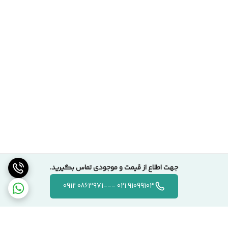
جهت اطلاع از قیمت و موجودی تماس بگیرید.
91099103 021 ---0863971 0912