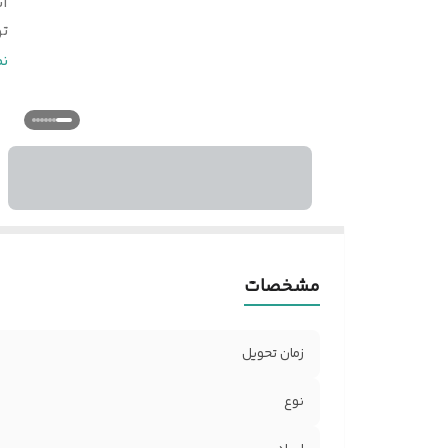
اب
ت
ن
ن
و
خ
ج
ض
ت
ب
ج
ر
مشخصات
یر
ج
زمان تحویل
نوع