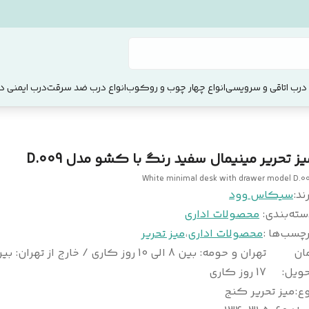
 درب اتاقی و سرویسی
انواع چهار چوب و روکوب
انواع درب ضد سرقت
درب ایمنی دو
یز تحریر مینیمال سفید رنگ با کشو مدل D.009
White minimal desk with drawer model D.0
ند:
سیکاس وود
سته‌بندی
:
محصولات اداری
چسب‌ها :
محصولات اداری
،
میز تحریر
ان
حویل
:
17 روز کاری
وع
:
میز تحریر کنج