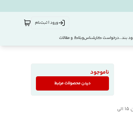
ورود | ثبت‌نام
د بند...
درخواست کارشناس
وبلاگ و مقالات
ناموجود
دیدن محصولات مرتبط
تهران و حومه: بین 8 الی 10 روز کاری / خارج از تهران: بین 15 الی