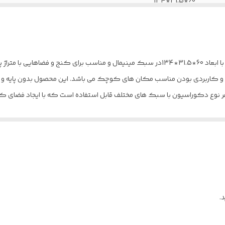
60*31.5*134
ندارد
ندارد
میز تحریر مدل D009 با ظاهری منحصر به فرد و طراحی شده با ابعاد 60*31.5*134در سبک مینیمال و من
دارای کشو مجزا-ارتفاع متناسب با استاندارد های ارگونومی انسانی-
کاربردی بودن مناسب مکان های کوچک می باشد. این محصول بدون پایه و قابلیت
و با کیفیت است. میز تحریر مدل D009 برای هر نوع دکوراسیون با سبک های مختلف قابل استفاده است که با 
ام دی اف با دانسیته بالا
12 ماه ضمانت نامه کتبی و معتبر
دارد
پیچ الیت ترک درجه یک
روکش ضدخش برجسته با مقاومت بالا در برابر خط و خش و نفوذ آب
.
ریل ساچمه ای