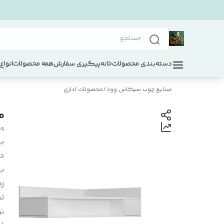
دسته‌بندی محصولات
خانه
پیگیری سفارش
همه محصولات
انواع
صنایع چوب سیکاس وود
/
محصولات اداری
م
09
بر
د
بر
زم
ت
ن