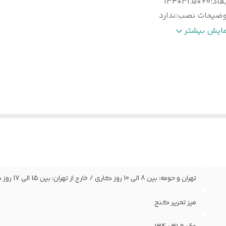
عاد
:
60*31.5*134
وضیحات نصب
:
ندارد
یاز به نصب تخصصی
:
ندارد
مایش بیشتر
یژگی های
دارای کشو مجزا-ارتفاع متناسب با استاندارد های ار
اص
:
انسانی-پایه های چوب روس
نس
:
ام دی اف با دانسیته بالا
مانت نامه
:
12 ماه ضمانت نامه کتبی و معتبر
نوع رنگ
:
دارد
ست و اتصالات
:
پیچ الیت ترک درجه یک
نس
روکش ضدخش برجسته با مقاومت بالا در برابر خط و 
وکش
:
نفوذ آب
اق آلات
:
ریل ساچمه ای
نس لبه
:
نوار پی وی سی (PVC) با انعطاف و ضخامت مناسب
تهران و حومه: بین 8 الی 10 روز کاری / خارج از تهران: بین 15 الی 17 روز کاری
میز تحریر کنج