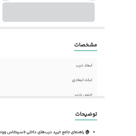
ض
د
نو
آل
مق
مشخصات
ر
ر
د
ابعاد درب
مق
ح
ثبات ابعادی
تن
جنس درب
ن
م
نظافت و نگهداری
توضیحات
ف
ک
نوع روکش
د
🏠 راهنمای جامع خرید درب‌های داخلی «سیکاس وود