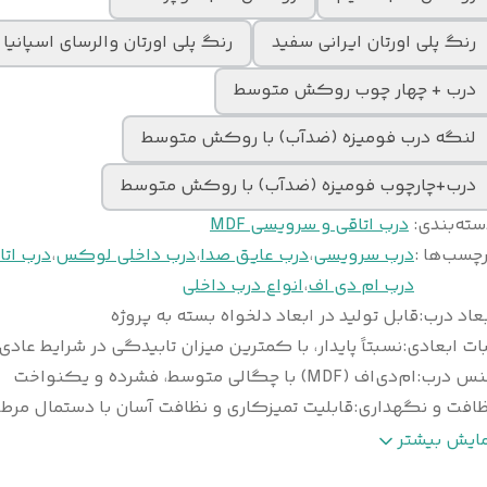
رنگ پلی اورتان ایرانی سفید
رنگ پلی اورتان والرسای اسپانیا
درب + چهار چوب روکش متوسط
لنگه درب فومیزه (ضدآب) با روکش متوسط
درب+چارچوب فومیزه (ضدآب) با روکش متوسط
سته‌بندی
:
درب اتاقی و سرویسی MDF
چسب‌ها :
درب سرویسی
،
درب عایق صدا
،
درب داخلی لوکس
،
درب اتا
درب ام دی اف
،
انواع درب داخلی
عاد درب
:
قابل تولید در ابعاد دلخواه بسته به پروژه
ات ابعادی
:
نسبتاً پایدار، با کمترین میزان تابیدگی در شرایط عادی
نس درب
:
ام‌دی‌اف (MDF) با چگالی متوسط، فشرده و یکنواخت
ظافت و نگهداری
:
قابلیت تمیزکاری و نظافت آسان با دستمال مرط
وع
ورق پی‌وی‌سی (PVC) ضخامت ۰/۲ تا ۰/۴ می
مایش بیشتر
وکش
:
وکیوم