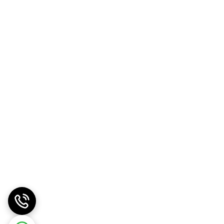
تانداردهای دقیق تولید است. ما به «ارزش واقعی کالا»