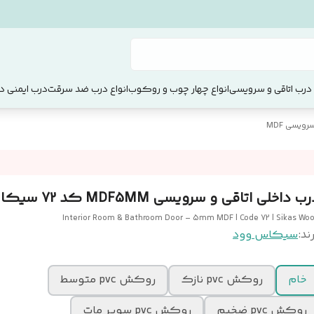
 درب اتاقی و سرویسی
انواع چهار چوب و روکوب
انواع درب ضد سرقت
درب ایمنی دو
ویسی MDF
ب داخلی اتاقی و سرویسی MDF5MM کد 72 سیکاس وود
Interior Room & Bathroom Door – 5mm MDF | Code 72 | Sikas Wo
ند:
سیکاس وود
خام
روکش pvc نازک
روکش pvc متوسط
روکش pvc ضخیم
روکش pvc سوپر مات