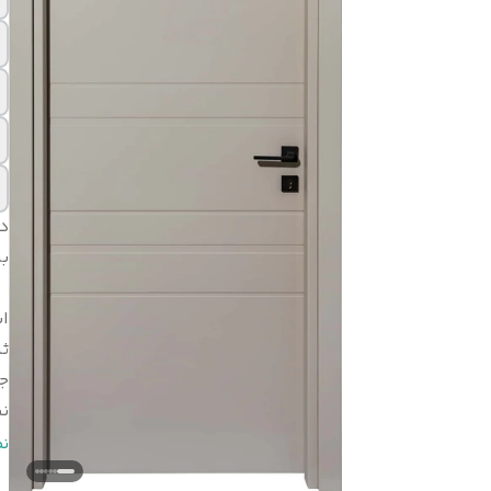
د
بر
اب
ثب
ج
ن
ن
ن
ر