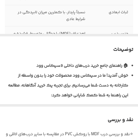
ثبات ابعادی
نسبتاً پایدار، با کمترین میزان تابیدگی در
شرایط عادی
جنس درب
ام‌دی‌اف (MDF) با چگالی متوسط، فشرده و
یکنواخت
توضیحات
نظافت و نگهداری
قابلیت تمیزکاری و نظافت آسان با دستمال
مرطوب
🏠 راهنمای جامع خرید درب‌های داخلی «سیکاس وود
خوش آمدید!
ما در سیکاس وود محصولات خود را بدون واسطه از
نوع روکش
ورق پی‌وی‌سی (PVC) ضخامت ۰/۲ تا ۰/۴
میلی‌متر به روش پرس وکیوم
کارخانه به دست شما می‌رسانیم. برای تجربه یک خرید آگاهانه، مطالعه
این راهنما به شما کمک شایانی خواهد کرد:
ضخامت استاندارد
معمولاً ۴۰ تا ۴۵ میلی‌متر (قابل سفارش در
درب
ابعاد مختلف)
🎨 تنوع متریال و پوشش‌دهی
نوع یراق آلات
فاقد یراق‌آلات؛ درب به‌صورت خام (بدون لولا،
نقد و بررسی
ما برای شرایط مختلف، راهکارهای تخصصی داریم:
قفل و دستگیره) تحویل می‌گردد
⭐نقد و بررسی درب MDF با روکش PVC در مقایسه با سایر درب‌های اتاقی و
* درب‌های MDF با روکش PVC: ایده‌آل برای اتاق خواب و فضاهای