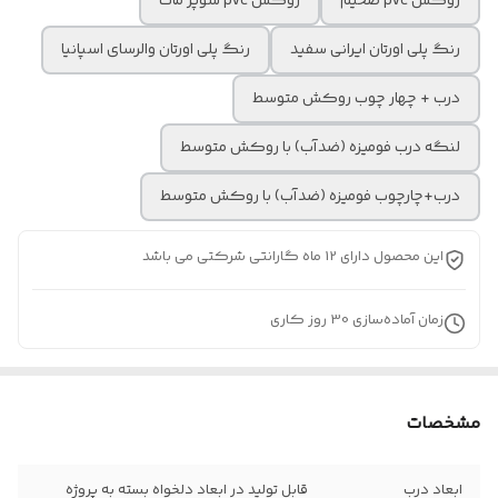
روکش pvc ضخیم
روکش pvc سوپر مات
رنگ پلی اورتان ایرانی سفید
رنگ پلی اورتان والرسای اسپانیا
درب + چهار چوب روکش متوسط
لنگه درب فومیزه (ضدآب) با روکش متوسط
درب+چارچوب فومیزه (ضدآب) با روکش متوسط
این محصول دارای 12 ماه گارانتی شرکتی می باشد
زمان آماده‌سازی
30
روز کاری
مشخصات
ابعاد درب
قابل تولید در ابعاد دلخواه بسته به پروژه