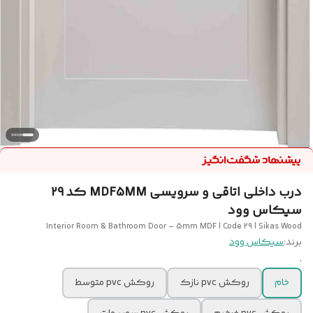
درب داخلی اتاقی و سرویسی MDF5MM کد 29
سیکاس وود
Interior Room & Bathroom Door – 5mm MDF | Code 29 | Sikas Wood
برند:
سیکاس وود
.
خام
روکش pvc نازک
روکش pvc متوسط