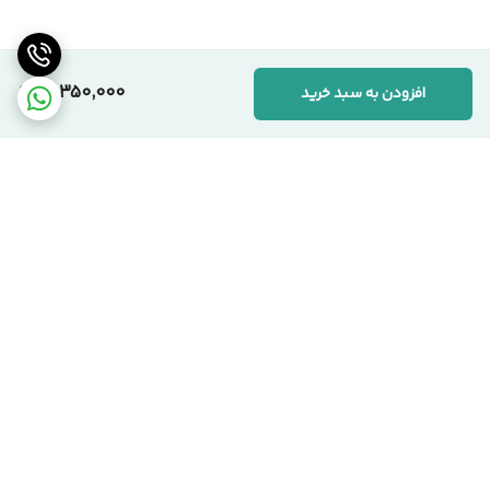
همکاران، صرفاً به‌دلیل بهره‌گیری از متریال باکیفیت‌تر و رعایت
استانداردهای دقیق تولید است. ما به «ارزش واقعی کالا» اعتقاد داریم.
10,350,000
افزودن به سبد خرید
📞 ارتباط با مجموعه سیکاس وود
کارشناسان ما آماده پاسخگویی به سوالات شما هستند:
🏢 دفتر مرکزی:
تهران، یوسف‌آباد، خیابان اسدآبادی، پلاک ۱۰/۱
🏭 کارخانه:
تهران، شهرک صنعتی قلعه‌میر، صنعت ۱۴
برگشت به بالا
☎️ شماره‌های تماس:
۰۲۱-۹۱۰۹۹۱۰۳ دفتر مرکزی
۰۹۱۲-۰۸۶۳۹۷۱ مدیریت
سیکاس وود؛ اصالت در تولید، شفافیت در فروش