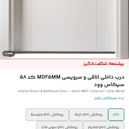
درب داخلی اتاقی و سرویسی MDF5MM کد 58
سیکاس وود
Interior Room & Bathroom Door – 5mm MDF | Code 58 | Sikas Wood
برند:
سیکاس وود
.
خام
روکش pvc نازک
روکش pvc متوسط
روکش pvc ضخیم
روکش pvc سوپر مات