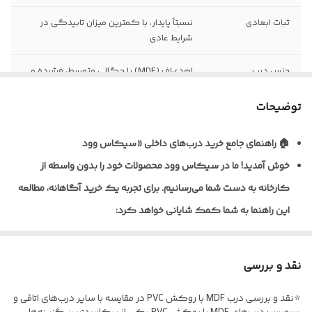
ثبات ابعادی
نسبتاً پایدار، با کمترین میزان تابیدگی در
شرایط عادی
جنس درب
ام‌دی‌اف (MDF) با چگالی متوسط، فشرده و
یکنواخت
توضیحات
نظافت و نگهداری
قابلیت تمیزکاری و نظافت آسان با دستمال
مرطوب
🏠 راهنمای جامع خرید درب‌های داخلی «سیکاس وود
خوش آمدید!
ما در سیکاس وود محصولات خود را بدون واسطه از
نوع روکش
ورق پی‌وی‌سی (PVC) ضخامت ۰/۲ تا ۰/۴
میلی‌متر به روش پرس وکیوم
کارخانه به دست شما می‌رسانیم. برای تجربه یک خرید آگاهانه، مطالعه
این راهنما به شما کمک شایانی خواهد کرد:
ضخامت استاندارد
معمولاً ۴۰ تا ۴۵ میلی‌متر (قابل سفارش در
درب
ابعاد مختلف)
🎨 تنوع متریال و پوشش‌دهی
نوع یراق آلات
فاقد یراق‌آلات؛ درب به‌صورت خام (بدون لولا،
نقد و بررسی
ما برای شرایط مختلف، راهکارهای تخصصی داریم:
قفل و دستگیره) تحویل می‌گردد
⭐نقد و بررسی درب MDF با روکش PVC در مقایسه با سایر درب‌های اتاقی و
* درب‌های MDF با روکش PVC: ایده‌آل برای اتاق خواب و فضاهای
مقاومت در برابر
نسبت به MDF خام مقاوم‌تر، اما مناسب