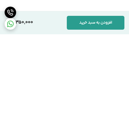
همکاران، صرفاً به‌دلیل بهره‌گیری از متریال باکیفیت‌تر و رعایت
استانداردهای دقیق تولید است. ما به «ارزش واقعی کالا» اعتقاد داریم.
10,350,000
افزودن به سبد خرید
📞 ارتباط با مجموعه سیکاس وود
کارشناسان ما آماده پاسخگویی به سوالات شما هستند:
🏢 دفتر مرکزی:
تهران، یوسف‌آباد، خیابان اسدآبادی، پلاک ۱۰/۱
🏭 کارخانه:
تهران، شهرک صنعتی قلعه‌میر، صنعت ۱۴
برگشت به بالا
☎️ شماره‌های تماس:
۰۲۱-۹۱۰۹۹۱۰۳ دفتر مرکزی
۰۹۱۲-۰۸۶۳۹۷۱ مدیریت
سیکاس وود؛ اصالت در تولید، شفافیت در فروش