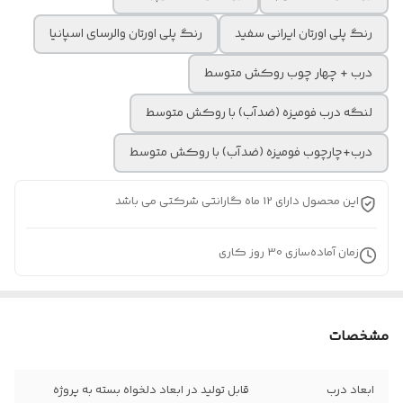
رنگ پلی اورتان ایرانی سفید
رنگ پلی اورتان والرسای اسپانیا
درب + چهار چوب روکش متوسط
لنگه درب فومیزه (ضدآب) با روکش متوسط
درب+چارچوب فومیزه (ضدآب) با روکش متوسط
این محصول دارای 12 ماه گارانتی شرکتی می باشد
زمان آماده‌سازی
30
روز کاری
مشخصات
ابعاد درب
قابل تولید در ابعاد دلخواه بسته به پروژه