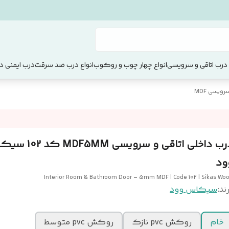
 درب اتاقی و سرویسی
انواع چهار چوب و روکوب
انواع درب ضد سرقت
درب ایمنی دو
ویسی MDF
درب داخلی اتاقی و سرویسی 5MM
ود
Interior Room & Bathroom Door – 5mm MDF | Code 102 | Sikas Wo
ند:
سیکاس وود
خام
روکش pvc نازک
روکش pvc متوسط