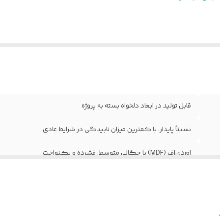
وکش
:
وکیوم
خامت استاندارد
معمولاً ۴۰ تا ۴۵ میلی‌متر (قابل سفارش در ا
رب
:
مختلف)
ع یراق
فاقد یراق‌آلات؛ درب به‌صورت خام (بدون لولا، قفل و د
ات
:
تحویل می‌گردد
اومت در برابر
نسبت به MDF خام مقاوم‌تر، اما مناسب فضاهای
طوبت
:
نیمه‌مرطوب و نه دائماً خیس
نگبندی و طرح
تنوع بالای رنگ‌ها و طرح‌های چوبی یا ساده مطا
قابل تولید در ابعاد دلخواه بسته به پروژه
رب
:
مشتری
نسبتاً پایدار، با کمترین میزان تابیدگی در شرایط عادی
اومت در برابر
عادی؛ قابلیت افزودن افزودنی‌های ضدحریق ب
ریق
:
سفارش
ام‌دی‌اف (MDF) با چگالی متوسط، فشرده و یکنواخت
وع طرح و
اجرای انواع طرح، CNC یا ابزار روی سطح درب قبل ا
قش
:
روکش‌زنی
قابلیت تمیزکاری و نظافت آسان با دستمال مرطوب
قاومت
مقاوم در برابر سایش و ضربه‌های سطحی خفیف؛ اما آ
ورق پی‌وی‌سی (PVC) ضخامت ۰/۲ تا ۰/۴ میلی‌متر به روش پرس وکیوم
یزیکی
:
در برابر ضربه شدید
لاف و استراکچر
چوب روس جهت افزایش مقاومت و جلوگیر