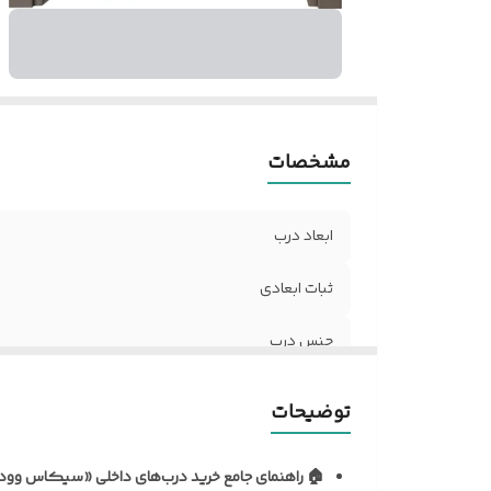
ر
ض
د
نو
آل
مشخصات
مق
ر
ر
ابعاد درب
د
ثبات ابعادی
مق
ح
جنس درب
تن
ن
نظافت و نگهداری
توضیحات
م
نوع روکش
ف
🏠 راهنمای جامع خرید درب‌های داخلی «سیکاس وود
ک