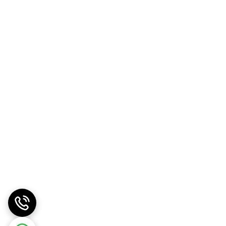
تانداردهای دقیق تولید است. ما به «ارزش واقعی کالا»