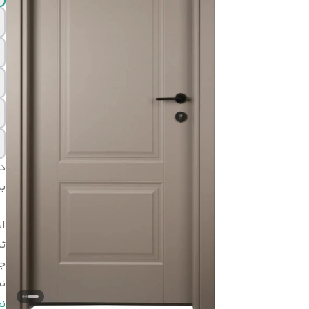
د
بر
اب
ثب
ج
ن
ن
ن