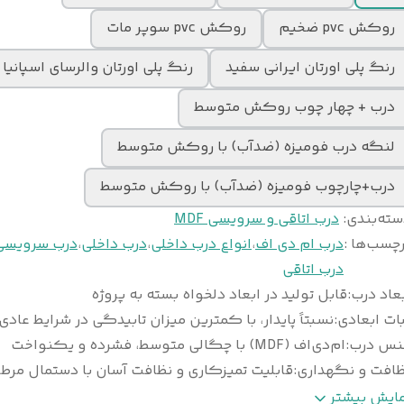
روکش pvc ضخیم
روکش pvc سوپر مات
رنگ پلی اورتان ایرانی سفید
رنگ پلی اورتان والرسای اسپانیا
درب + چهار چوب روکش متوسط
لنگه درب فومیزه (ضدآب) با روکش متوسط
درب+چارچوب فومیزه (ضدآب) با روکش متوسط
سته‌بندی
:
درب اتاقی و سرویسی MDF
چسب‌ها :
درب ام دی اف
،
انواع درب داخلی
،
درب داخلی
،
درب سرویسی
درب اتاقی
عاد درب
:
قابل تولید در ابعاد دلخواه بسته به پروژه
ات ابعادی
:
نسبتاً پایدار، با کمترین میزان تابیدگی در شرایط عادی
نس درب
:
ام‌دی‌اف (MDF) با چگالی متوسط، فشرده و یکنواخت
ظافت و نگهداری
:
قابلیت تمیزکاری و نظافت آسان با دستمال مرط
وع
ورق پی‌وی‌سی (PVC) ضخامت ۰/۲ تا ۰/۴ می
مایش بیشتر