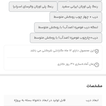
رنگ پلی اورتان ایرانی سفید
رنگ پلی اورتان والرسای اسپانیا
درب + چهار چوب روکش متوسط
لنگه درب فومیزه (ضدآب) با روکش متوسط
درب+چارچوب فومیزه (ضدآب) با روکش متوسط
این محصول دارای 12 ماه گارانتی شرکتی می باشد
زمان آماده‌سازی
30
روز کاری
مشخصات
ابعاد درب
قابل تولید در ابعاد دلخواه بسته به پروژه