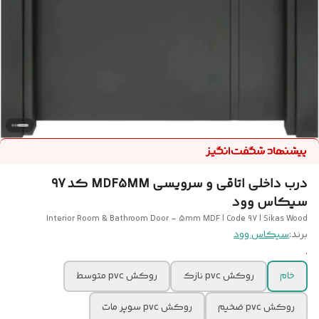
درب داخلی اتاقی و سرویسی MDF5MM کد 97
سیکاس وود
Interior Room & Bathroom Door – 5mm MDF | Code 97 | Sikas Wood
برند:
سیکاس وود
.
خام
روکش pvc نازک
روکش pvc متوسط
روکش pvc ضخیم
روکش pvc سوپر مات