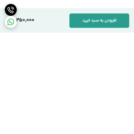
همکاران، صرفاً به‌دلیل بهره‌گیری از متریال باکیفیت‌تر و رعایت
استانداردهای دقیق تولید است. ما به «ارزش واقعی کالا» اعتقاد داریم.
10,350,000
افزودن به سبد خرید
📞 ارتباط با مجموعه سیکاس وود
کارشناسان ما آماده پاسخگویی به سوالات شما هستند:
🏢 دفتر مرکزی:
تهران، یوسف‌آباد، خیابان اسدآبادی، پلاک ۱۰/۱
🏭 کارخانه:
تهران، شهرک صنعتی قلعه‌میر، صنعت ۱۴
برگشت به بالا
☎️ شماره‌های تماس:
۰۲۱-۹۱۰۹۹۱۰۳ دفتر مرکزی
۰۹۱۲-۰۸۶۳۹۷۱ مدیریت
سیکاس وود؛ اصالت در تولید، شفافیت در فروش
تحویل بروز محصول
اقساط هست !