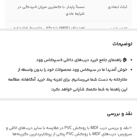
ثبات ابعادی
نسبتاً پایدار، با کمترین میزان تابیدگی در
شرایط عادی
جنس درب
ام‌دی‌اف (MDF) با چگالی متوسط، فشرده و
یکنواخت
توضیحات
نظافت و نگهداری
قابلیت تمیزکاری و نظافت آسان با دستمال
مرطوب
🏠 راهنمای جامع خرید درب‌های داخلی «سیکاس وود
خوش آمدید!
ما در سیکاس وود محصولات خود را بدون واسطه از
نوع روکش
ورق پی‌وی‌سی (PVC) ضخامت ۰/۲ تا ۰/۴
میلی‌متر به روش پرس وکیوم
کارخانه به دست شما می‌رسانیم. برای تجربه یک خرید آگاهانه، مطالعه
این راهنما به شما کمک شایانی خواهد کرد:
ضخامت استاندارد
معمولاً ۴۰ تا ۴۵ میلی‌متر (قابل سفارش در
درب
ابعاد مختلف)
🎨 تنوع متریال و پوشش‌دهی
نوع یراق آلات
فاقد یراق‌آلات؛ درب به‌صورت خام (بدون لولا،
نقد و بررسی
ما برای شرایط مختلف، راهکارهای تخصصی داریم:
قفل و دستگیره) تحویل می‌گردد
⭐نقد و بررسی درب MDF با روکش PVC در مقایسه با سایر درب‌های اتاقی و
* درب‌های MDF با روکش PVC: ایده‌آل برای اتاق خواب و فضاهای
مقاومت در برابر
نسبت به MDF خام مقاوم‌تر، اما مناسب
سرویس: درب‌های MDF با روکش PVC یکی از پرکاربردترین گزینه‌ها